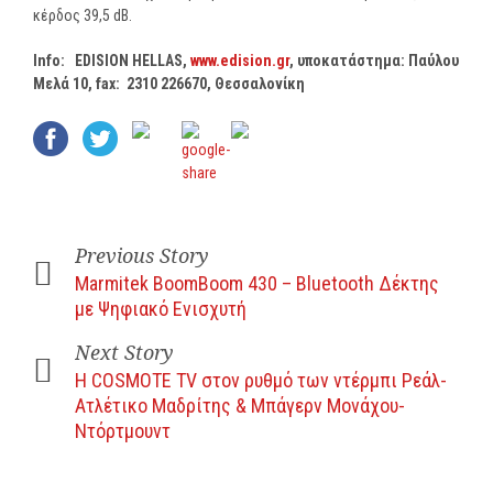
κέρδος 39,5 dB.
Info
:
EDISION
HELLAS
,
www
.
edision
.
gr
, υποκατάστημα: Παύλου
Μελά 10,
fax
: 2310 226670, Θεσσαλονίκη
Previous Story
Marmitek BoomBoom 430 – Bluetooth Δέκτης
με Ψηφιακό Ενισχυτή
Next Story
Η COSMOTE TV στον ρυθμό των ντέρμπι Ρεάλ-
Ατλέτικο Μαδρίτης & Μπάγερν Μονάχου-
Ντόρτμουντ