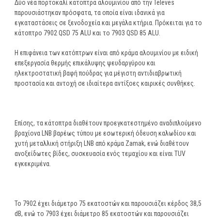
Δύο νέα πορτοκαλί κάτοπτρα αλουμινίου από την Televes
παρουσιάστηκαν πρόσφατα, τα οποία είναι ιδανικά για
εγκαταστάσεις σε ξενοδοχεία και μεγάλα κτήρια. Πρόκειται για το
κάτοπτρο 7902 QSD 75 ALU και το 7903 QSD 85 ALU.
Η επιφάνεια των κατόπτρων είναι από κράμα αλουμινίου με ειδική
επεξεργασία θερμής επικάλυψης ψευδαργύρου και
ηλεκτροστατική βαφή πούδρας για μέγιστη αντιδιαβρωτική
προστασία και αντοχή σε ιδιαίτερα αντίξοες καιρικές συνθήκες.
Επίσης, τα κάτοπτρα διαθέτουν προεγκατεστημένο αναδιπλούμενο
βραχίονα LNB βαρέως τύπου με εσωτερική όδευση καλωδίου και
χυτή μεταλλική στήριξη LNB από κράμα Zamak, ενώ διαθέτουν
ανοξείδωτες βίδες, συσκευασία ενός τεμαχίου και είναι TUV
εγκεκριμένα.
Το 7902 έχει διάμετρο 75 εκατοστών και παρουσιάζει κέρδος 38,5
dB, ενώ το 7903 έχει διάμετρο 85 εκατοστών και παρουσιάζει