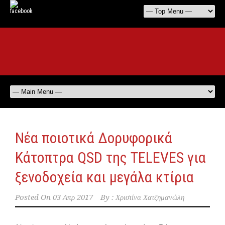
Νέα ποιοτικά Δορυφορικά
Κάτοπτρα QSD της TELEVES για
ξενοδοχεία και μεγάλα κτίρια
Posted On
03 Απρ 2017
By :
Χριστίνα Χατζημανώλη