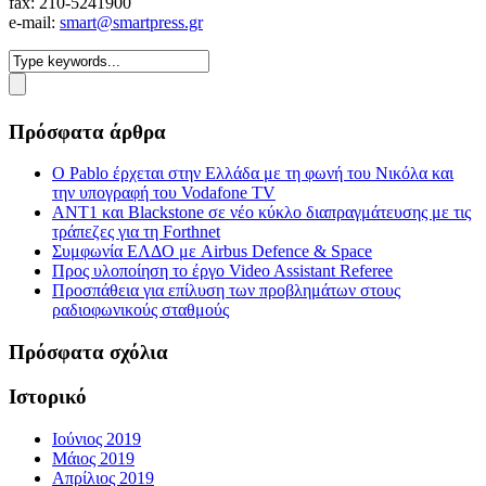
fax: 210-5241900
e-mail:
smart@smartpress.gr
Πρόσφατα άρθρα
Ο Pablo έρχεται στην Ελλάδα με τη φωνή του Νικόλα και
την υπογραφή του Vodafone TV
ΑΝΤ1 και Blackstone σε νέο κύκλο διαπραγμάτευσης με τις
τράπεζες για τη Forthnet
Συμφωνία ΕΛΔΟ με Airbus Defence & Space
Προς υλοποίηση το έργο Video Assistant Referee
Προσπάθεια για επίλυση των προβλημάτων στους
ραδιοφωνικούς σταθμούς
Πρόσφατα σχόλια
Ιστορικό
Ιούνιος 2019
Μάιος 2019
Απρίλιος 2019