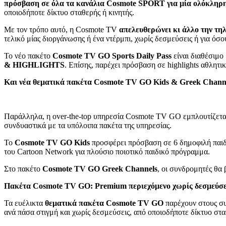
πρόσβαση σε όλα τα κανάλια
Cosmote
SPORT
για μία ολόκληρ
οποιοδήποτε δίκτυο σταθερής ή κινητής.
Με τον τρόπο αυτό, η Cosmote TV
απελευθερώνει κι άλλο την τη
τελικό μίας διοργάνωσης ή ένα ντέρμπι, χωρίς δεσμεύσεις ή για ό
Το νέο πακέτο
Cosmote TV GO Sport
s
Daily Pass
είναι διαθέσιμο
&
HIGHLIGHTS
. Επίσης, παρέχει πρόσβαση σε highlights αθλ
Και
νέα
θεματικά
πακέτα
Cosmote TV GO Kids & Greek Chann
Παράλληλα, η over-the-top υπηρεσία Cosmote TV GO εμπλουτίζεται
συνδυαστικά με τα υπόλοιπα πακέτα της υπηρεσίας.
Το
Cosmote
TV
GO
Kids
προσφέρει πρόσβαση σε 6 δημοφιλή παιδι
του Cartoon Network για πλούσιο ποιοτικό παιδικό πρόγραμμα.
Στο πακέτο
Cosmote
TV
GO
Greek
Channels
, οι συνδρομητές θα 
Πακέτα
Cosmote
TV
GO
:
Premium
περιεχόμενο χωρίς δεσμεύσε
Τα ευέλικτα
θεματικά πακέτα
Cosmote
TV
GO
παρέχουν στους συ
ανά πάσα στιγμή και χωρίς δεσμεύσεις, από οποιοδήποτε δίκτυο στα