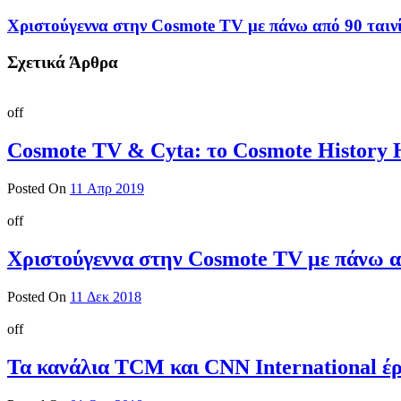
Χριστούγεννα στην Cosmote TV με πάνω από 90 ταιν
Σχετικά Άρθρα
off
Cosmote TV & Cyta: το Cosmote History 
Posted On
11 Απρ 2019
off
Χριστούγεννα στην Cosmote TV με πάνω α
Posted On
11 Δεκ 2018
off
Τα κανάλια TCM και CNN International έ