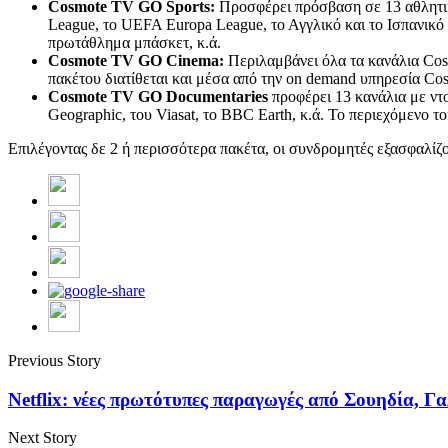
Cosmote
TV
GO
Sports
:
Προσφέρει πρόσβαση σε 13 αθλητι
League, το UEFA Europa League, το Αγγλικό και το Ισπανικό
πρωτάθλημα μπάσκετ, κ.ά.
Cosmote
TV
GO
Cinema
:
Περιλαμβάνει όλα τα κανάλια Cos
πακέτου διατίθεται και μέσα από την on demand υπηρεσία C
Cosmote
TV
GO
Documentaries
προφέρει 13 κανάλια με ντο
Geographic, του Viasat, το BBC Earth, κ.ά. Το περιεχόμενο 
Επιλέγοντας δε 2 ή περισσότερα πακέτα, οι συνδρομητές εξασφαλί
Previous Story
Netflix: νέες πρωτότυπες παραγωγές από Σουηδία, Γα
Next Story