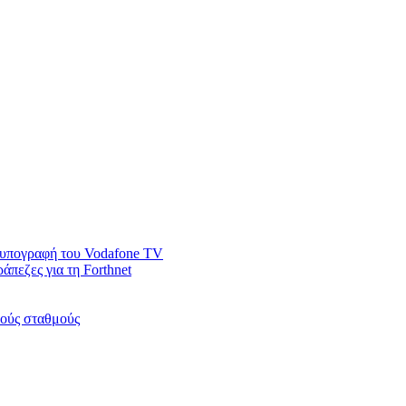
ν υπογραφή του Vodafone TV
άπεζες για τη Forthnet
κούς σταθμούς