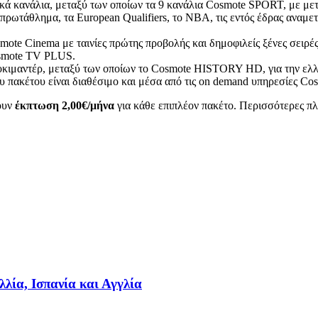
κά κανάλια, μεταξύ των οποίων τα 9 κανάλια Cosmote SPORT, με με
 πρωτάθλημα, τα European Qualifiers, το NBA, τις εντός έδρας ανα
mote Cinema με ταινίες πρώτης προβολής και δημοφιλείς ξένες σειρέ
osmote TV PLUS.
κιμαντέρ, μεταξύ των οποίων το Cosmote HISTORY HD, για την ελληνι
του πακέτου είναι διαθέσιμο και μέσα από τις on demand υπηρεσίες 
ζουν
έκπτωση 2,00€/μήνα
για κάθε επιπλέον πακέτο. Περισσότερες πλ
λλία, Ισπανία και Αγγλία