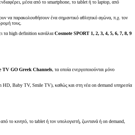
διαφέρει, μέσα από το smartphone, το tablet ή το laptop, από
ουν να παρακολουθήσουν ένα σημαντικό αθλητικό αγώνα, π.χ. τον
δρομή τους.
ει
τα high definition κανάλια
Cosmote
SPORT
1, 2, 3, 4, 5, 6, 7, 8, 9
e
TV
GO
Greek
Channels
, τα οποία ενεργοποιούνται μόνο
on HD, Baby TV, Smile TV), καθώς και στη νέα on demand υπηρεσία
ό το κινητό, το tablet ή τον υπολογιστή, ζωντανά ή on demand,