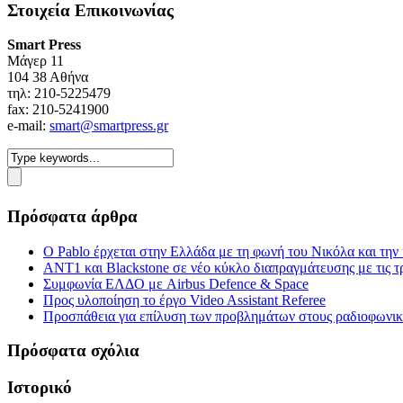
Στοιχεία Επικοινωνίας
Smart Press
Mάγερ 11
104 38 Αθήνα
τηλ: 210-5225479
fax: 210-5241900
e-mail:
smart@smartpress.gr
Πρόσφατα άρθρα
Ο Pablo έρχεται στην Ελλάδα με τη φωνή του Νικόλα και τη
ΑΝΤ1 και Blackstone σε νέο κύκλο διαπραγμάτευσης με τις τρ
Συμφωνία ΕΛΔΟ με Airbus Defence & Space
Προς υλοποίηση το έργο Video Assistant Referee
Προσπάθεια για επίλυση των προβλημάτων στους ραδιοφωνι
Πρόσφατα σχόλια
Ιστορικό