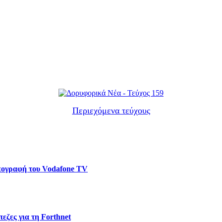
Περιεχόμενα τεύχους
υπογραφή του Vodafone TV
εζες για τη Forthnet