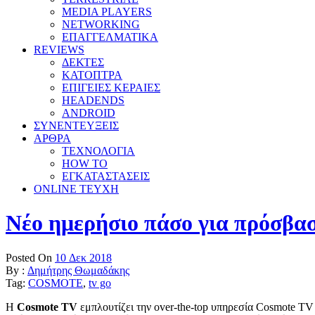
MEDIA PLAYERS
NETWORKING
ΕΠΑΓΓΕΛΜΑΤΙΚΑ
REVIEWS
ΔΕΚΤΕΣ
ΚΑΤΟΠΤΡΑ
ΕΠΙΓΕΙΕΣ ΚΕΡΑΙΕΣ
HEADENDS
ANDROID
ΣΥΝΕΝΤΕΥΞΕΙΣ
ΑΡΘΡΑ
ΤΕΧΝΟΛΟΓΙΑ
HOW TO
ΕΓΚΑΤΑΣΤΑΣΕΙΣ
ONLINE TEYXH
Νέο ημερήσιο πάσο για πρόσβ
Posted On
10 Δεκ 2018
By :
Δημήτρης Θωμαδάκης
Tag:
COSMOTE
,
tv go
Η
Cosmote
TV
εμπλουτίζει την over-the-top υπηρεσία Cosmote T