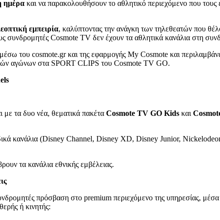
η ημέρα
και να παρακολουθήσουν το αθλητικό περιεχόμενο που τους εν
λεοπτική εμπειρία
, καλύπτοντας την ανάγκη των τηλεθεατών που θέλ
σους συνδρομητές Cosmote TV δεν έχουν τα αθλητικά κανάλια στη συν
 μέσω του cosmote.gr και της εφαρμογής My Cosmote και περιλαμβάν
ητικών αγώνων στα SPORT CLIPS του Cosmote TV GO.
els
 με τα δυο νέα, θεματικά πακέτα
Cosmote
TV
GO
Kids
και
Cosmot
κά κανάλια (Disney Channel, Disney XD, Disney Junior, Nickelode
βρουν τα κανάλια εθνικής εμβέλειας.
ις
νδρομητές πρόσβαση στο premium περιεχόμενο της υπηρεσίας, μέσα απ
θερής ή κινητής: