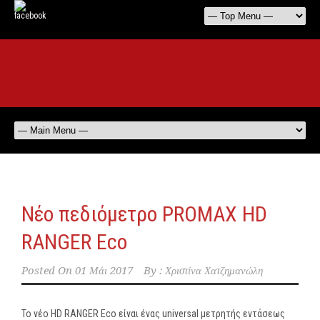
Νέο πεδιόμετρο PROMAX HD
RANGER Eco
Posted On
01 Μάι 2017
By :
Χριστίνα Χατζημανώλη
Το νέο HD RANGER Eco είναι ένας universal μετρητής εντάσεως