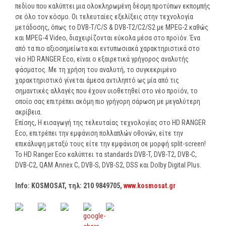
πεδίου που καλύπτει μια ολοκληρωμένη δέσμη προτύπων εκπομπής
σε όλο τον κόσμο. Οι τελευταίες εξελίξεις στην τεχνολογία
μετάδοσης, όπως το DVB-T/C/S & DVB-T2/C2/S2 με MPEG-2 καθώς
και MPEG-4 Video, διαχειρίζονται εύκολα μέσα στο προϊόν. Ένα
από τα πιο αξιοσημείωτα και εντυπωσιακά χαρακτηριστικά στο
νέο HD RANGER Eco, είναι ο εξαιρετικά γρήγορος αναλυτής
φάσματος. Με τη χρήση του αναλυτή, το συγκεκριμένο
χαρακτηριστικό γίνεται άμεσα αντιληπτό ως μία από τις
σημαντικές αλλαγές που έχουν υιοθετηθεί στο νέο προϊόν, το
οποίο σας επιτρέπει ακόμη πιο γρήγορη σάρωση με μεγαλύτερη
ακρίβεια.
Επίσης, Η εισαγωγή της τελευταίας τεχνολογίας στο HD RANGER
Eco, επιτρέπει την εμφάνιση πολλαπλών οθονών, είτε την
επικάλυψη μεταξύ τους είτε την εμφάνιση σε μορφή split-screen!
Το HD Ranger Eco καλύπτει τα standards DVB-T, DVB-T2, DVB-C,
DVB-C2, QAM Annex C, DVB-S, DVB-S2, DSS και Dolby Digital Plus.
Info: KOSMOSAT, τηλ
: 210 9849705,
www.kosmosat.gr