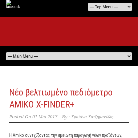
Νέο βελτιωμένο πεδιόμετρο
AMIKO X-FINDER+
Posted On
01 Μάι 2017
By :
Χριστίνα Χατζημανώλη
H Amiko συνεχίζοντας την αμείωτη παραγωγή νέων προϊόντων,