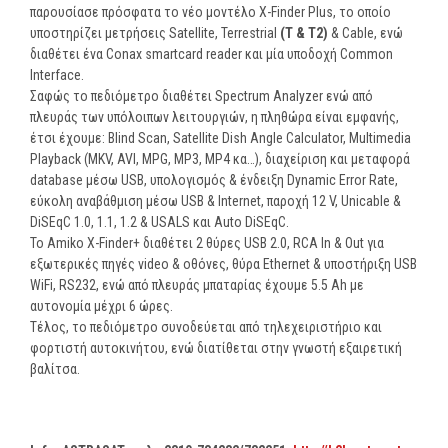
παρουσίασε πρόσφατα το νέο μοντέλο X-Finder Plus, το οποίο
υποστηρίζει μετρήσεις Satellite, Terrestrial
(
T &
T2)
& Cable, ενώ
διαθέτει ένα Conax smartcard reader και μία υποδοχή Common
Interface.
Σαφώς το πεδιόμετρο διαθέτει Spectrum Analyzer ενώ από
πλευράς των υπόλοιπων λειτουργιών, η πληθώρα είναι εμφανής,
έτσι έχουμε: Blind Scan, Satellite Dish Angle Calculator, Multimedia
Playback (MKV, AVI, MPG, MP3, MP4 κα…), διαχείριση και μεταφορά
database μέσω USB, υπολογισμός & ένδειξη Dynamic Error Rate,
εύκολη αναβάθμιση μέσω USB & Internet, παροχή 12 V, Unicable &
DiSEqC 1.0, 1.1, 1.2 & USALS και Auto DiSEqC.
To Amiko X-Finder+ διαθέτει 2 θύρες USB 2.0, RCA In & Out για
εξωτερικές πηγές video & οθόνες, θύρα Ethernet & υποστήριξη USB
WiFi, RS232, ενώ από πλευράς μπαταρίας έχουμε 5.5 Ah με
αυτονομία μέχρι 6 ώρες.
Τέλος, το πεδιόμετρο συνοδεύεται από τηλεχειριστήριο και
φορτιστή αυτοκινήτου, ενώ διατίθεται στην γνωστή εξαιρετική
βαλίτσα.