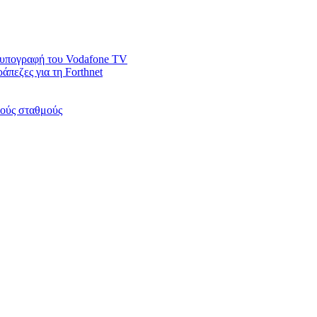
ν υπογραφή του Vodafone TV
άπεζες για τη Forthnet
κούς σταθμούς