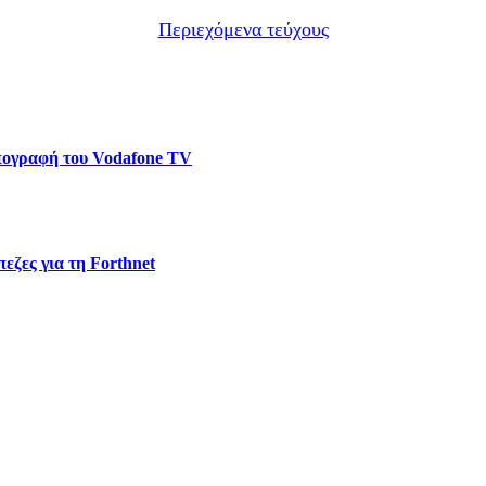
Περιεχόμενα τεύχους
υπογραφή του Vodafone TV
εζες για τη Forthnet