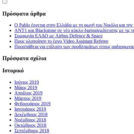
Πρόσφατα άρθρα
Ο Pablo έρχεται στην Ελλάδα με τη φωνή του Νικόλα και τη
ΑΝΤ1 και Blackstone σε νέο κύκλο διαπραγμάτευσης με τις τρ
Συμφωνία ΕΛΔΟ με Airbus Defence & Space
Προς υλοποίηση το έργο Video Assistant Referee
Προσπάθεια για επίλυση των προβλημάτων στους ραδιοφωνι
Πρόσφατα σχόλια
Ιστορικό
Ιούνιος 2019
Μάιος 2019
Απρίλιος 2019
Μάρτιος 2019
Φεβρουάριος 2019
Ιανουάριος 2019
Δεκέμβριος 2018
Νοέμβριος 2018
Οκτώβριος 2018
Σεπτέμβριος 2018