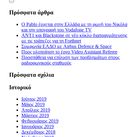
Πρόσφατα άρθρα
Ο Pablo έρχεται στην Ελλάδα με τη φωνή του Νικόλα
και την υπογραφή του Vodafone TV
ΑΝΤ1 και Blackstone σε νέο κύκλο διαπραγμάτευσης
με τις τράπεζες για τη Forthnet
Συμφωνία ΕΛΔΟ με Airbus Defence & Space
Προς υλοποίηση το έργο Video Assistant Referee
Προσπάθεια για επίλυση των προβλημάτων στους
ραδιοφωνικούς σταθμούς
Πρόσφατα σχόλια
Ιστορικό
Ιούνιος 2019
Μάιος 2019
Απρίλιος 2019
Μάρτιος 2019
Φεβρουάριος 2019
Ιανουάριος 2019
Δεκέμβριος 2018