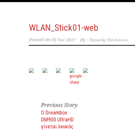
WLAN_Stick01-web
Posted On
03 Νοέ 2017
By :
Περικλής Παντολέων
Previous Story
Ο Dreambox
DM900 UltraHD
γίνεται λευκός