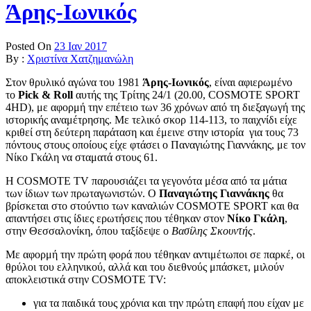
Άρης-Ιωνικός
Posted On
23 Ιαν 2017
By :
Χριστίνα Χατζημανώλη
Στον θρυλικό αγώνα του 1981
Άρης-Ιωνικός
, είναι αφιερωμένο
το
Pick
&
Roll
αυτής της Τρίτης 24/1 (20.00, COSMOTE SPORT
4HD), με αφορμή την επέτειο των 36 χρόνων από τη διεξαγωγή της
ιστορικής αναμέτρησης. Με τελικό σκορ 114-113, το παιχνίδι είχε
κριθεί στη δεύτερη παράταση και έμεινε στην ιστορία για τους 73
πόντους στους οποίους είχε φτάσει ο Παναγιώτης Γιαννάκης, με τον
Νίκο Γκάλη να σταματά στους 61.
Η COSMOTE TV παρουσιάζει τα γεγονότα μέσα από τα μάτια
των ίδιων των πρωταγωνιστών. Ο
Παναγιώτης Γιαννάκης
θα
βρίσκεται στο στούντιο των καναλιών COSMOTE SPORT και θα
απαντήσει στις ίδιες ερωτήσεις που τέθηκαν στον
Νίκο Γκάλη
,
στην Θεσσαλονίκη, όπου ταξίδεψε ο
Βασίλης Σκουντής
.
Με αφορμή την πρώτη φορά που τέθηκαν αντιμέτωποι σε παρκέ, οι
θρύλοι του ελληνικού, αλλά και του διεθνούς μπάσκετ, μιλούν
αποκλειστικά στην COSMOTE TV:
για τα παιδικά τους χρόνια και την πρώτη επαφή που είχαν με