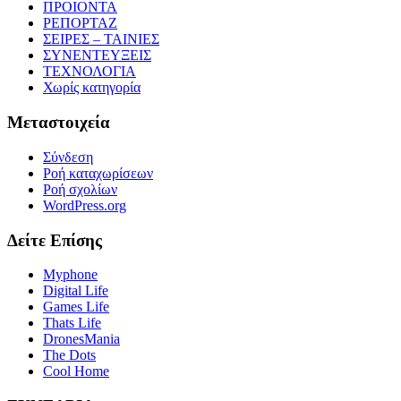
ΠΡΟΙΟΝΤΑ
ΡΕΠΟΡΤΑΖ
ΣΕΙΡΕΣ – ΤΑΙΝΙΕΣ
ΣΥΝΕΝΤΕΥΞΕΙΣ
ΤΕΧΝΟΛΟΓΙΑ
Χωρίς κατηγορία
Μεταστοιχεία
Σύνδεση
Ροή καταχωρίσεων
Ροή σχολίων
WordPress.org
Δείτε Επίσης
Myphone
Digital Life
Games Life
Thats Life
DronesMania
The Dots
Cool Home