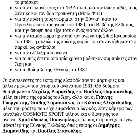
το μπάσκετ
για την επιλογή τους στο ΝΒΑ draft από την ίδια ομάδα, τους
Σέλτικς και τον ίδιο προπονητή (Μπιλ Φιτς)
για την πρώτη τους γνωριμία, στην Εθνική, κατά το
Προολυμπιακό τουρνουά του 1980, στο Βεβέ της Ελβετίας,
και την άποψη που είχε τότε ο ένας για τον άλλον
για την ατμόσφαιρα πριν από τον αγώνα της 24ης Ιανουαρίου
του 1981 ή αλλιώς της πρώτης φοράς που συναντήθηκαν στο
παρκέ, ως αντίπαλοι
για την εξέλιξη του αγώνα
για το πώς έπειτα από τρία χρόνια βρέθηκαν συμπαίκτες στον
Άρη και
για το θρίαμβο της Εθνικής, το 1987.
Οι συντελεστές της εκπομπής εξασφάλισαν τις μαρτυρίες και
άλλων μελών του ιστορικού αγώνα του 1981. Θα δούμε τι
θυμήθηκαν οι
Μιχάλης Ρωμανίδης
και
Βασίλης Παραμανίδης
,
μέλη εκείνης της ομάδας του Άρη, αλλά και οι
Γιάννης
Γουργιώτης, Στάθης Σαρανταένας
και
Κώστας Αλεξανδρίδης
,
μέλη του ρόστερ που είχε εμφανίσει ο Ιωνικός. Στην κάμερα των
καναλιών COSMOTE SPORT μίλησε και ο διαιτητής του
αγώνα,
Χριστόδουλος Οικονομίδης
ο οποίος στη συνέχεια έγινε
μάνατζερ της Εθνικής Ελλάδας, όπως επίσης οι
Δημήτρης
Διαμαντίδης
και
Βασίλης Σπανούλης
.