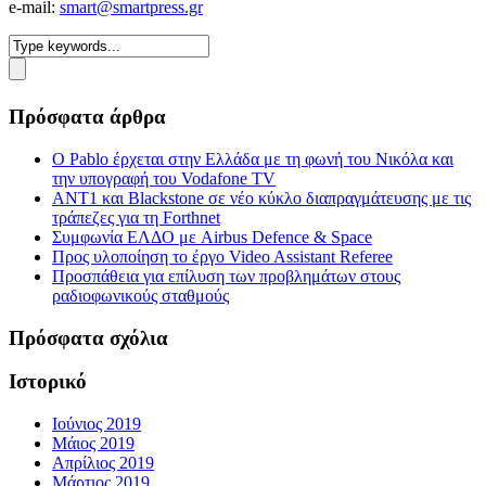
e-mail:
smart@smartpress.gr
Πρόσφατα άρθρα
Ο Pablo έρχεται στην Ελλάδα με τη φωνή του Νικόλα και
την υπογραφή του Vodafone TV
ΑΝΤ1 και Blackstone σε νέο κύκλο διαπραγμάτευσης με τις
τράπεζες για τη Forthnet
Συμφωνία ΕΛΔΟ με Airbus Defence & Space
Προς υλοποίηση το έργο Video Assistant Referee
Προσπάθεια για επίλυση των προβλημάτων στους
ραδιοφωνικούς σταθμούς
Πρόσφατα σχόλια
Ιστορικό
Ιούνιος 2019
Μάιος 2019
Απρίλιος 2019
Μάρτιος 2019