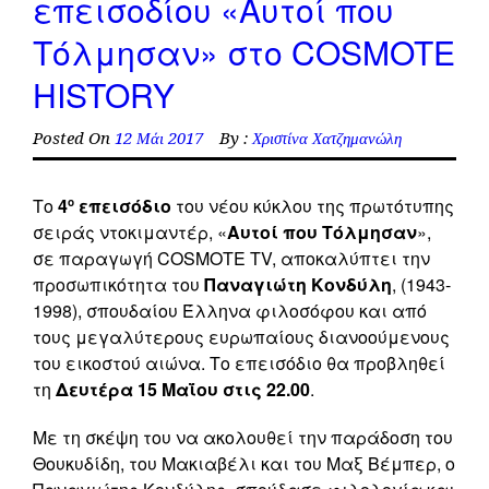
επεισοδίου «Αυτοί που
Τόλμησαν» στο COSMOTE
HISTORY
Posted On
12 Μάι 2017
By :
Χριστίνα Χατζημανώλη
Το
4
επεισόδιο
του νέου κύκλου της πρωτότυπης
ο
σειράς ντοκιμαντέρ, «
Αυτοί που Τόλμησαν
»,
σε παραγωγή COSMΟΤΕ TV, αποκαλύπτει την
προσωπικότητα του
Παναγιώτη Κονδύλη
, (1943-
1998), σπουδαίου Έλληνα φιλοσόφου και από
τους μεγαλύτερους ευρωπαίους διανοούμενους
του εικοστού αιώνα. Το επεισόδιο θα προβληθεί
τη
Δευτέρα 15 Μαΐου στις 22.00
.
Με τη σκέψη του να ακολουθεί την παράδοση του
Θουκυδίδη, του Μακιαβέλι και του Μαξ Βέμπερ, ο