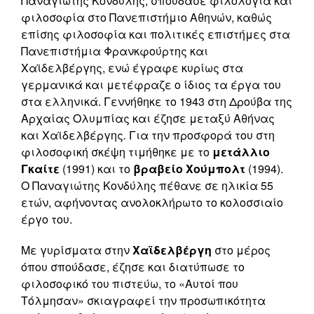
Παναγιώτης Κονδύλης, σπούδασε φιλολογία και
φιλοσοφία στο Πανεπιστήμιο Αθηνών, καθώς
επίσης φιλοσοφία και πολιτικές επιστήμες στα
Πανεπιστήμια Φρανκφούρτης και
Χαϊδελβέργης, ενώ έγραφε κυρίως στα
γερμανικά και μετέφραζε ο ίδιος τα έργα του
στα ελληνικά. Γεννήθηκε το 1943 στη Δρούβα της
Αρχαίας Ολυμπίας και έζησε μεταξύ Αθήνας
και Χαϊδελβέργης
.
Για την προσφορά του στη
φιλοσοφική σκέψη τιμήθηκε με το
μετάλλιο
Γκαίτε
(1991) και το
βραβείο Χούμπολτ
(1994).
Ο Παναγιώτης Κονδύλης πέθανε σε ηλικία 55
ετών, αφήνοντας ανολοκλήρωτο το κολοσσιαίο
έργο του.
Με γυρίσματα στην
Χαϊδελβέργη
στο μέρος
όπου σπούδασε, έζησε και διατύπωσε το
φιλοσοφικό του πιστεύω, το «Αυτοί που
Τόλμησαν» σκιαγραφεί την προσωπικότητα