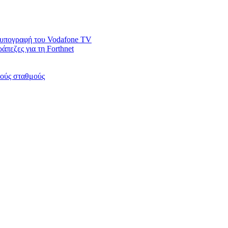
ν υπογραφή του Vodafone TV
άπεζες για τη Forthnet
κούς σταθμούς