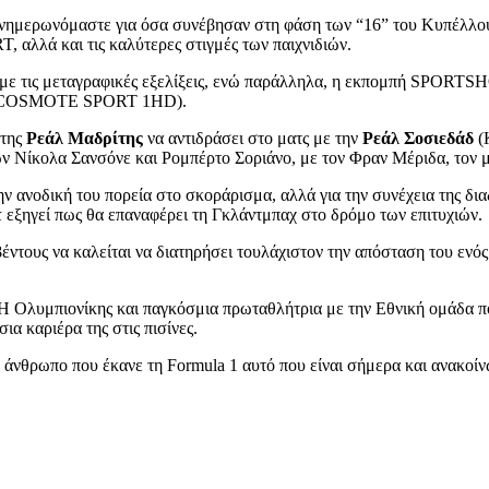
νημερωνόμαστε για όσα συνέβησαν στη φάση των “16” του Κυπέλλου
λλά και τις καλύτερες στιγμές των παιχνιδιών.
με τις μεταγραφικές εξελίξεις, ενώ παράλληλα, η εκπομπή SPORTSH
.00 (COSMOTE SPORT 1HD).
 της
Ρεάλ Μαδρίτης
να αντιδράσει στο ματς με την
Ρεάλ Σοσιεδάδ
(
ν Νίκολα Σανσόνε και Ρομπέρτο Σοριάνο, με τον Φραν Μέριδα, τον μ
την ανοδική του πορεία στο σκοράρισμα, αλλά για την συνέχεια της 
κ
εξηγεί πως θα επαναφέρει τη Γκλάντμπαχ στο δρόμο των επιτυχιών.
ουβέντους να καλείται να διατηρήσει τουλάχιστον την απόσταση του ε
 Η Ολυμπιονίκης και παγκόσμια πρωταθλήτρια με την Εθνική ομάδα πό
α καριέρα της στις πισίνες.
ν άνθρωπο που έκανε τη Formula 1 αυτό που είναι σήμερα και ανακοί