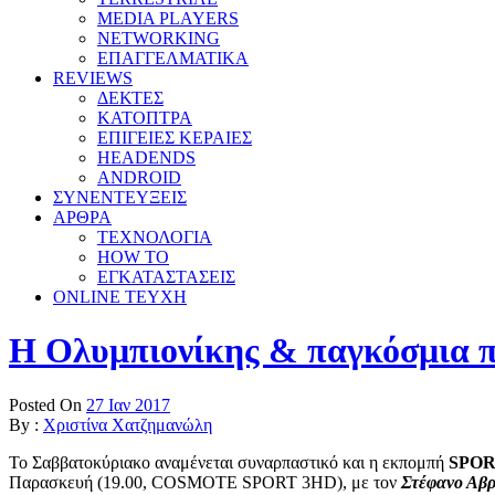
MEDIA PLAYERS
NETWORKING
ΕΠΑΓΓΕΛΜΑΤΙΚΑ
REVIEWS
ΔΕΚΤΕΣ
ΚΑΤΟΠΤΡΑ
ΕΠΙΓΕΙΕΣ ΚΕΡΑΙΕΣ
HEADENDS
ANDROID
ΣΥΝΕΝΤΕΥΞΕΙΣ
ΑΡΘΡΑ
ΤΕΧΝΟΛΟΓΙΑ
HOW TO
ΕΓΚΑΤΑΣΤΑΣΕΙΣ
ONLINE TEYXH
Η Ολυμπιονίκης & παγκόσμια
Posted On
27 Ιαν 2017
By :
Χριστίνα Χατζημανώλη
To Σαββατοκύριακο αναμένεται συναρπαστικό και η εκπομπή
SPO
Παρασκευή (19.00, COSMOTE SPORT 3HD), με τον
Στέφανο Αβ