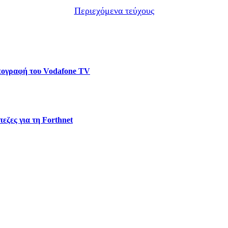
Περιεχόμενα τεύχους
υπογραφή του Vodafone TV
εζες για τη Forthnet