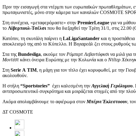
Πριν την εισαγωγή στα ντέρμπι των ευρωπαϊκών πρωταθλημάτων, ε
πρωταγωνιστές, μόνο στην κάμερα των καναλιών COSMOTE SPORT, α
Στη συνέχεια, «μεταφερόμαστε» στην
Premier
League
για να μάθου
το
Λίβερπουλ-Τσέλσι
που θα διεξαχθεί την Τρίτη 31/1, στις 22
Κατόπιν, τη σκυτάλη παίρνει η
LaLiga
Santander
και η προσπάθεια
αποκλεισμό της από το Κύπελλο. Η Βιγιαρεάλ ζει στους ρυθμούς τω
Στα της
Bundesliga
, ακούμε τον
Ρόμπερτ Λεβαντόφκσι
να μιλά για 
Μοντέστ
κάνει όνειρα Ευρώπης με την Κολωνία και ο
Ντίτερ Χέκινγ
Στη
Serie
A
TIM
, η μάχη για τον τίτλο έχει κορυφωθεί, με την Γι
ακολουθούν.
Η στήλη
“
Sportstories
”
έχει καλεσμένη την
Αγγελική Γερόλυμου
.
αντιπροσωπευτικό συγκρότημα και μοιράζεται στιγμές από την πλούσι
Ακόμα απολαμβάνουμε το αφιέρωμα στον
Μπέρνι
Έκλεστοουν
, το
ΔΤ COSMOTE