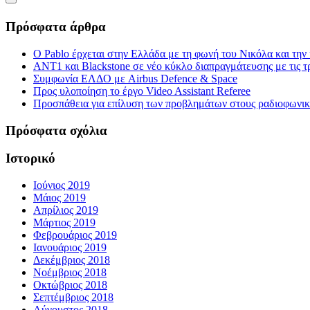
Πρόσφατα άρθρα
Ο Pablo έρχεται στην Ελλάδα με τη φωνή του Νικόλα και τη
ΑΝΤ1 και Blackstone σε νέο κύκλο διαπραγμάτευσης με τις τρ
Συμφωνία ΕΛΔΟ με Airbus Defence & Space
Προς υλοποίηση το έργο Video Assistant Referee
Προσπάθεια για επίλυση των προβλημάτων στους ραδιοφωνι
Πρόσφατα σχόλια
Ιστορικό
Ιούνιος 2019
Μάιος 2019
Απρίλιος 2019
Μάρτιος 2019
Φεβρουάριος 2019
Ιανουάριος 2019
Δεκέμβριος 2018
Νοέμβριος 2018
Οκτώβριος 2018
Σεπτέμβριος 2018
Αύγουστος 2018