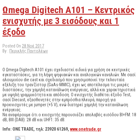
Ωmega Digitech A101 – Κεντρικός
ενισχυτής με 3 εισόδους και 1
έξοδο
Posted On
28 Νοέ 2017
By :
Περικλής Παντολέων
Ο Ωmega Digitech A101 έχει σχεδιαστεί ειδικά για χρήση σε κεντρικές
εγκαταστάσεις, για τη λήψη ψηφιακών και αναλογικών καναλιών. Με σασί
αλουμινίου die cast και σχεδιασμό που χρησιμοποιεί την τελευταία
εξέλιξη του τρανζίστορ (GaAs-MMIC), έχει ως αποτέλεσμα τις μικρές
διαστάσεις, την χαμηλή κατανάλωση ενέργειας, αλλά και χαρακτηριστικά
με υψηλή γραμμικότητα και απόδοση. Ο ενισχυτής διαθέτει έξοδο Test,
σασί Diecast, εξασθενητές στην εμπρόσθια πλευρά, παροχή για
προενισχυτές με jumper (+5 V), ενώ διατηρεί χαμηλή την κατανάλωση
ενέργειας.
Να αναφέρουμε ότι ο ενισχυτής παρουσιάζει απολαβές εισόδου BI+FM: 18
dB, BIII (DAB): 28 dB και UHF1: 35 dB.
Info: ONE TRADE,
τηλ
: 23920 61269,
www.onetrade.gr