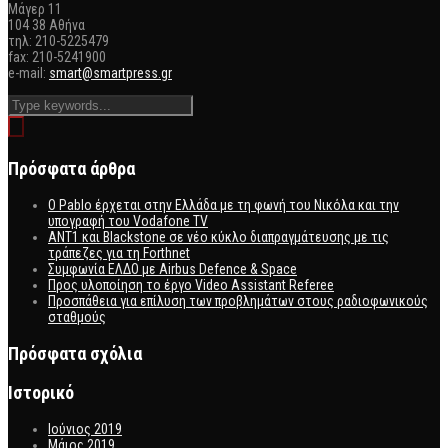
Mάγερ 11
104 38 Αθήνα
τηλ: 210-5225479
fax: 210-5241900
e-mail:
smart@smartpress.gr
Πρόσφατα άρθρα
Ο Pablo έρχεται στην Ελλάδα με τη φωνή του Νικόλα και την
υπογραφή του Vodafone TV
ΑΝΤ1 και Blackstone σε νέο κύκλο διαπραγμάτευσης με τις
τράπεζες για τη Forthnet
Συμφωνία ΕΛΔΟ με Airbus Defence & Space
Προς υλοποίηση το έργο Video Assistant Referee
Προσπάθεια για επίλυση των προβλημάτων στους ραδιοφωνικούς
σταθμούς
Πρόσφατα σχόλια
Ιστορικό
Ιούνιος 2019
Μάιος 2019