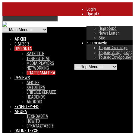
Login
Προφίλ
Συνδρομές
Διαφήμιση
Περιοδικό
News Letter
Site
ΑΡΧΙΚΗ
Επικοινωνία
ΕΙΔΗΣΕΙΣ
Τομέας Σύνταξης
ΠΡΟΙΟΝΤΑ
Τομέας Διαφήμισης
SATELLITE
Τομέας Συνδρομών
TERRESTRIAL
MEDIA PLAYERS
NETWORKING
ΕΠΑΓΓΕΛΜΑΤΙΚΑ
REVIEWS
ΔΕΚΤΕΣ
ΚΑΤΟΠΤΡΑ
ΕΠΙΓΕΙΕΣ ΚΕΡΑΙΕΣ
HEADENDS
ANDROID
ΣΥΝΕΝΤΕΥΞΕΙΣ
ΑΡΘΡΑ
ΤΕΧΝΟΛΟΓΙΑ
HOW TO
ΕΓΚΑΤΑΣΤΑΣΕΙΣ
ONLINE TEYXH