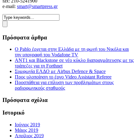
fax: 210-5241900
e-mail:
smart@smartpress.gr
Πρόσφατα άρθρα
Ο Pablo έρχεται στην Ελλάδα με τη φωνή του Νικόλα και
την υπογραφή του Vodafone TV
ΑΝΤ1 και Blackstone σε νέο κύκλο διαπραγμάτευσης με τις
τράπεζες για τη Forthnet
Συμφωνία ΕΛΔΟ με Airbus Defence & Space
Προς υλοποίηση το έργο Video Assistant Referee
Προσπάθεια για επίλυση των προβλημάτων στους
ραδιοφωνικούς σταθμούς
Πρόσφατα σχόλια
Ιστορικό
Ιούνιος 2019
Μάιος 2019
Απρίλιος 2019