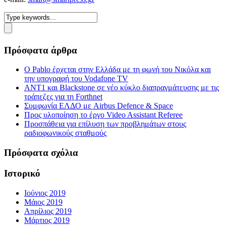
Πρόσφατα άρθρα
Ο Pablo έρχεται στην Ελλάδα με τη φωνή του Νικόλα και
την υπογραφή του Vodafone TV
ΑΝΤ1 και Blackstone σε νέο κύκλο διαπραγμάτευσης με τις
τράπεζες για τη Forthnet
Συμφωνία ΕΛΔΟ με Airbus Defence & Space
Προς υλοποίηση το έργο Video Assistant Referee
Προσπάθεια για επίλυση των προβλημάτων στους
ραδιοφωνικούς σταθμούς
Πρόσφατα σχόλια
Ιστορικό
Ιούνιος 2019
Μάιος 2019
Απρίλιος 2019
Μάρτιος 2019