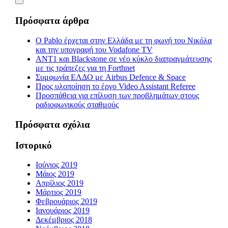
Πρόσφατα άρθρα
Ο Pablo έρχεται στην Ελλάδα με τη φωνή του Νικόλα
και την υπογραφή του Vodafone TV
ΑΝΤ1 και Blackstone σε νέο κύκλο διαπραγμάτευσης
με τις τράπεζες για τη Forthnet
Συμφωνία ΕΛΔΟ με Airbus Defence & Space
Προς υλοποίηση το έργο Video Assistant Referee
Προσπάθεια για επίλυση των προβλημάτων στους
ραδιοφωνικούς σταθμούς
Πρόσφατα σχόλια
Ιστορικό
Ιούνιος 2019
Μάιος 2019
Απρίλιος 2019
Μάρτιος 2019
Φεβρουάριος 2019
Ιανουάριος 2019
Δεκέμβριος 2018