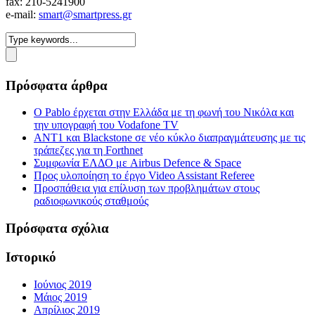
fax: 210-5241900
e-mail:
smart@smartpress.gr
Πρόσφατα άρθρα
Ο Pablo έρχεται στην Ελλάδα με τη φωνή του Νικόλα και
την υπογραφή του Vodafone TV
ΑΝΤ1 και Blackstone σε νέο κύκλο διαπραγμάτευσης με τις
τράπεζες για τη Forthnet
Συμφωνία ΕΛΔΟ με Airbus Defence & Space
Προς υλοποίηση το έργο Video Assistant Referee
Προσπάθεια για επίλυση των προβλημάτων στους
ραδιοφωνικούς σταθμούς
Πρόσφατα σχόλια
Ιστορικό
Ιούνιος 2019
Μάιος 2019
Απρίλιος 2019