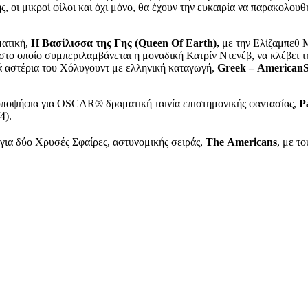
, οι μικροί φίλοι και όχι μόνο, θα έχουν την ευκαιρία να παρακολο
ατική,
Η Βασίλισσα της Γης (
Queen
Of
Earth
),
με την Ελίζαμπεθ Μο
 στο οποίο συμπεριλαμβάνεται η μοναδική Κατρίν Ντενέβ, να κλέβει τη
ά αστέρια του Χόλυγουντ με ελληνική καταγωγή,
Greek
–
American
S
ήφια για OSCAR® δραματική ταινία επιστημονικής φαντασίας,
P
4).
για δύο Χρυσές Σφαίρες, αστυνομικής σειράς,
The
Americans
, με τ