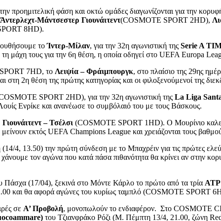
την προημιτελική φάση και οκτώ ομάδες διαγωνίζονται για την κορυ
Άντερλεχτ-Μάντσεστερ
Γιουνάιτεντ
(COSMOTE SPORT 2HD),
Λι
PORT 8HD).
λουθήσουμε το
Ίντερ-Μίλαν
, για την 32η αγωνιστική της
Serie A TI
ν τη μάχη τους για την 6η θέση, η οποία οδηγεί στο UEFA Europa Lea
E SPORT 7HD, το
Λειψία – Φράιμπουργκ
, στο πλαίσιο της 29ης ημέ
αι στη 2η θέση της πρώτης κατηγορίας και οι φιλοξενούμενοί της διεκ
COSMOTE SPORT 2HD), για την 32η αγωνιστική της
La Liga Sant
Λουίς Ενρίκε και ανανέωσε το συμβόλαιό του με τους Βάσκους.
Γιουνάιτεντ – Τσέλσι
(COSMOTE SPORT 1HD). Ο Μουρίνιο καλείται
να μείνουν εκτός UEFA Champions League και χρειάζονται τους βαθμού
14/4, 13.50) την πρώτη σύνδεση με το Μπαχρέιν για τις πρώτες ελεύ
ν χάνουμε τον αγώνα που κατά πάσα πιθανότητα θα κρίνει αν στην κορ
του Πάσχα (17/04), ξεκινά στο Μόντε Κάρλο το πρώτο από τα τρία
ATP 
 12.00 και θα αφορά αγώνες του κυρίως ταμπλό (COSMOTE SPORT 6
ιρές σε
Α’ Προβολή
, μονοπωλούν το ενδιαφέρον. Στο COSMOTE C
uocoammare)
του Τζιανφράκο Ρόζι (Μ. Πέμπτη 13/4, 21.00, ζώνη Red 