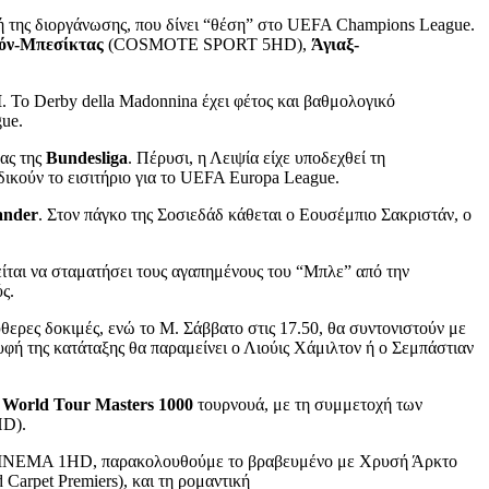
φή της διοργάνωσης, που δίνει “θέση” στο UEFA Champions League.
όν-Μπεσίκτας
(COSMOTE SPORT 5HD),
Άγιαξ-
M
. Το Derby della Madonnina έχει φέτος και βαθμολογικό
gue.
ρας της
Bundesliga
. Πέρυσι, η Λειψία είχε υποδεχθεί τη
δικούν το εισιτήριο για το UEFA Europa League.
ander
. Στον πάγκο της Σοσιεδάδ κάθεται ο Εουσέμπιο Σακριστάν, ο
 να σταματήσει τους αγαπημένους του “Μπλε” από την
ς.
θερες δοκιμές, ενώ το Μ. Σάββατο στις 17.50, θα συντονιστούν με
υφή της κατάταξης θα παραμείνει ο Λιούις Χάμιλτον ή ο Σεμπάστιαν
World Tour Masters 1000
τουρνουά, με τη συμμετοχή των
HD).
INEMA 1HD, παρακολουθούμε το βραβευμένο με Χρυσή Άρκτο
Carpet Premiers), και τη ρομαντική