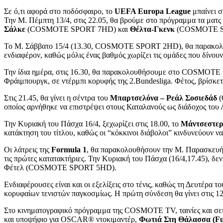
Σε ό,τι αφορά στο ποδόσφαιρο, το
UEFA Europa League
μπαίνει σ
Την Μ. Πέμπτη 13/4, στις 22.05, θα βρούμε στο πρόγραμμα τα ματς
Σάλκε
(COSMOTE SPORT 7HD) και
Θέλτα-Γκενκ
(COSMOTE S
Το Μ. Σάββατο 15/4 (13.30, COSMOTE SPORT 2HD), θα παρακο
ενδιαφέρον, καθώς μόλις ένας βαθμός χωρίζει τις ομάδες που δίνου
Την ίδια ημέρα, στις 16.30, θα παρακολουθήσουμε στο COSMOT
Φράιμπουργκ, σε ντέρμπι κορυφής της 2.Bundesliga. Φέτος, βρίσκετ
Στις 21.45, θα γίνει η σέντρα του
Μπαρτσελόνα – Ρεάλ Σοσιεδάδ
(
οποίος αρνήθηκε να επιστρέψει στους Καταλανούς ως διάδοχος του 
Την Κυριακή του Πάσχα 16/4, ξεχωρίζει στις 18.00, το
Μάντσεστερ 
κατάκτηση του τίτλου, καθώς οι “κόκκινοι διάβολοι” κινδυνεύουν 
Οι λάτρεις της
Formula
1
, θα παρακολουθήσουν την Μ. Παρασκευή (
τις πρώτες κατατακτήριες. Την Κυριακή του Πάσχα (16/4,17.45), δε
Φέτελ (COSMOTE SPORT 5HD).
Ενδιαφέρουσες είναι και οι εξελίξεις στο τένις, καθώς τη Δευτέρα 
κορυφαίων τενιστών παγκοσμίως. Η πρώτη σύνδεση θα γίνει στις
Στο κινηματογραφικό πρόγραμμα της COSMOTE TV, ταινίες και σε
και υποψήφιο για OSCAR® ντοκιμαντέρ,
Φωτιά Στη Θάλασσα (
F