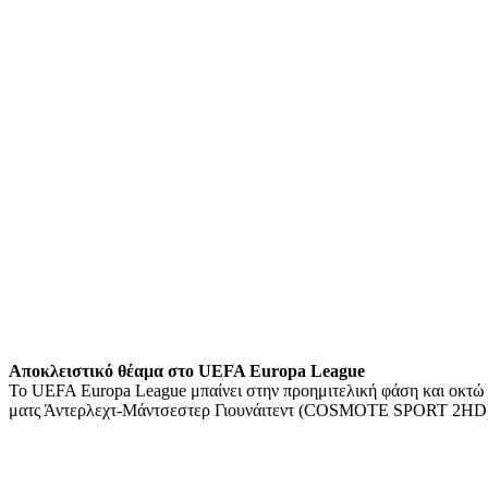
Αποκλειστικό θέαμα στo UEFA Europa League
To UEFA Europa League μπαίνει στην προημιτελική φάση και οκτώ ο
ματς Άντερλεχτ-Μάντσεστερ Γιουνάιτεντ (COSMOTE SPORT 2