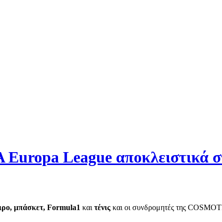
A Europa League αποκλειστικ
ιρο, μπάσκετ,
Formula
1
και
τένις
και οι συνδρομητές της COSMOTE 