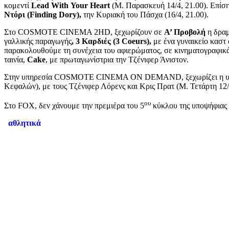
κομεντί
Lead
With
Your
Heart
(Μ. Παρασκευή 14/4, 21.00). Επίσης
Ντόρι (
Finding
Dory
),
την Κυριακή του Πάσχα (16/4, 21.00).
Στο COSMOTE CINEMA 2HD, ξεχωρίζουν σε
Α’ Προβολή
η δραμ
γαλλικής παραγωγής
, 3 Καρδιές
(3
Coeurs
),
με ένα γυναικείο καστ
παρακολουθούμε τη συνέχεια του αφιερώματος, σε κινηματογραφικ
ταινία,
Cake
, με πρωταγωνίστρια την Τζένιφερ Άνιστον.
Στην υπηρεσία COSMOTE CINEMA ON DEMAND, ξεχωρίζει η υποψ
Κεφαλών), με τους Τζένιφερ Λόρενς και Κρις Πρατ (Μ. Τετάρτη 12/
ου
Στο FOX, δεν χάνουμε την πρεμιέρα του 5
κύκλου της υποψήφιας 
αθλητικά