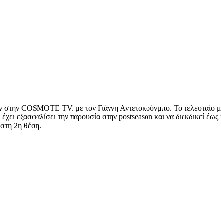
ν στην COSMOTE TV, με τον Γιάννη Αντετοκούνμπο. Το τελευταίο ματς
 εξασφαλίσει την παρουσία στην postseason και να διεκδικεί έως κ
 στη 2η θέση.