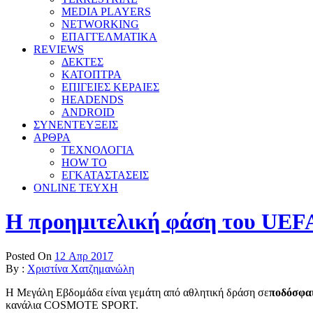
MEDIA PLAYERS
NETWORKING
ΕΠΑΓΓΕΛΜΑΤΙΚΑ
REVIEWS
ΔΕΚΤΕΣ
ΚΑΤΟΠΤΡΑ
ΕΠΙΓΕΙΕΣ ΚΕΡΑΙΕΣ
HEADENDS
ANDROID
ΣΥΝΕΝΤΕΥΞΕΙΣ
ΑΡΘΡΑ
ΤΕΧΝΟΛΟΓΙΑ
HOW TO
ΕΓΚΑΤΑΣΤΑΣΕΙΣ
ONLINE TEYXH
Η προημιτελική φάση του UEF
Posted On
12 Απρ 2017
By :
Χριστίνα Χατζημανώλη
H Μεγάλη Εβδομάδα είναι γεμάτη από αθλητική δράση σε
ποδόσφα
κανάλια COSMOTE SPORT.