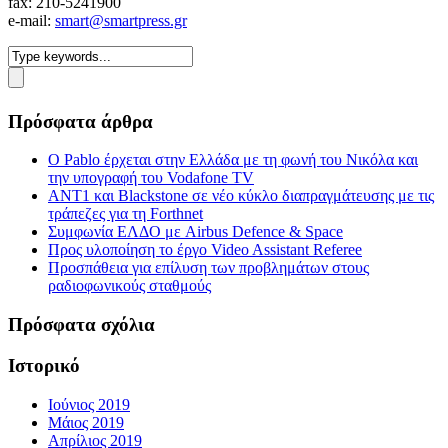
fax: 210-5241900
e-mail:
smart@smartpress.gr
Πρόσφατα άρθρα
Ο Pablo έρχεται στην Ελλάδα με τη φωνή του Νικόλα και
την υπογραφή του Vodafone TV
ΑΝΤ1 και Blackstone σε νέο κύκλο διαπραγμάτευσης με τις
τράπεζες για τη Forthnet
Συμφωνία ΕΛΔΟ με Airbus Defence & Space
Προς υλοποίηση το έργο Video Assistant Referee
Προσπάθεια για επίλυση των προβλημάτων στους
ραδιοφωνικούς σταθμούς
Πρόσφατα σχόλια
Ιστορικό
Ιούνιος 2019
Μάιος 2019
Απρίλιος 2019