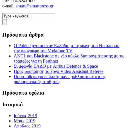
fax: 210-5241900
e-mail:
smart@smartpress.gr
Πρόσφατα άρθρα
Ο Pablo έρχεται στην Ελλάδα με τη φωνή του Νικόλα και
την υπογραφή του Vodafone TV
ΑΝΤ1 και Blackstone σε νέο κύκλο διαπραγμάτευσης με τις
τράπεζες για τη Forthnet
Συμφωνία ΕΛΔΟ με Airbus Defence & Space
Προς υλοποίηση το έργο Video Assistant Referee
Προσπάθεια για επίλυση των προβλημάτων στους
ραδιοφωνικούς σταθμούς
Πρόσφατα σχόλια
Ιστορικό
Ιούνιος 2019
Μάιος 2019
Απρίλιος 2019