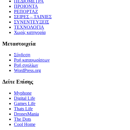
ΠΕΔΙΟΜΕΤΡΑ
ΠΡΟΙΟΝΤΑ
ΡΕΠΟΡΤΑΖ
ΣΕΙΡΕΣ – ΤΑΙΝΙΕΣ
ΣΥΝΕΝΤΕΥΞΕΙΣ
ΤΕΧΝΟΛΟΓΙΑ
Χωρίς κατηγορία
Μεταστοιχεία
Σύνδεση
Ροή καταχωρίσεων
Ροή σχολίων
WordPress.org
Δείτε Επίσης
Myphone
Digital Life
Games Life
Thats Life
DronesMania
The Dots
Cool Home