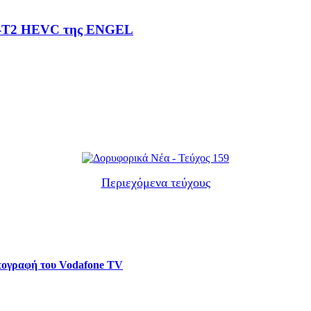
VB-T2 HEVC της ENGEL
Περιεχόμενα τεύχους
υπογραφή του Vodafone TV