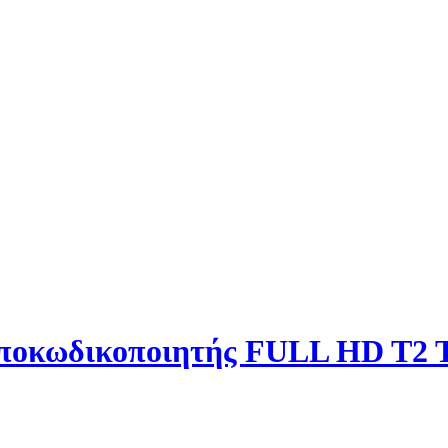
ποκωδικοποιητής FULL HD T2 