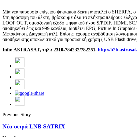
Μία νέα παρουσία επίγειου ψηφιακού δέκτη αποτελεί ο SHERPA, ο
Στη πρόσοψη του δέκτη, βρίσκουμε όλα τα πλήκτρα πλήρους ελέγχο
LOOP OUT, ομοαξονική έξοδο ψηφιακού ήχου S/PDIF, HDMI, SCART κ
αποθηκεύει έως και 999 κανάλια, διαθέτει EPG, Picture In Graphics
Μετακίνηση, Διαγραφή κτλ). Επίσης, έχουμε αναβάθμιση λογισμικ
αποθήκευσης αποκλειστικά για προσωπική χρήση ( USB Flash driv
Info: ASTRASAT, τηλ
.: 2310-784232/782251,
http://b2b.astrasat
Previous Story
Νέα σειρά LNB SATRIX