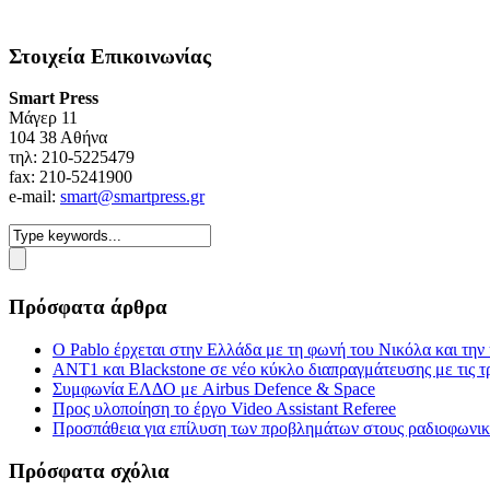
Στοιχεία Επικοινωνίας
Smart Press
Mάγερ 11
104 38 Αθήνα
τηλ: 210-5225479
fax: 210-5241900
e-mail:
smart@smartpress.gr
Πρόσφατα άρθρα
Ο Pablo έρχεται στην Ελλάδα με τη φωνή του Νικόλα και τη
ΑΝΤ1 και Blackstone σε νέο κύκλο διαπραγμάτευσης με τις τρ
Συμφωνία ΕΛΔΟ με Airbus Defence & Space
Προς υλοποίηση το έργο Video Assistant Referee
Προσπάθεια για επίλυση των προβλημάτων στους ραδιοφωνι
Πρόσφατα σχόλια