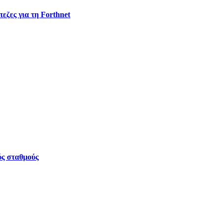
εζες για τη Forthnet
ύς σταθμούς