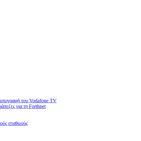
ν υπογραφή του Vodafone TV
άπεζες για τη Forthnet
κούς σταθμούς