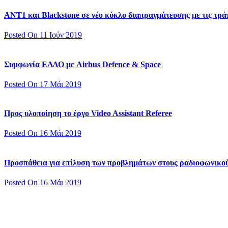
ΑΝΤ1 και Blackstone σε νέο κύκλο διαπραγμάτευσης με τις τράπ
Posted On 11 Ιούν 2019
Συμφωνία ΕΛΔΟ με Airbus Defence & Space
Posted On 17 Μάι 2019
Προς υλοποίηση το έργο Video Assistant Referee
Posted On 16 Μάι 2019
Προσπάθεια για επίλυση των προβλημάτων στους ραδιοφωνικο
Posted On 16 Μάι 2019