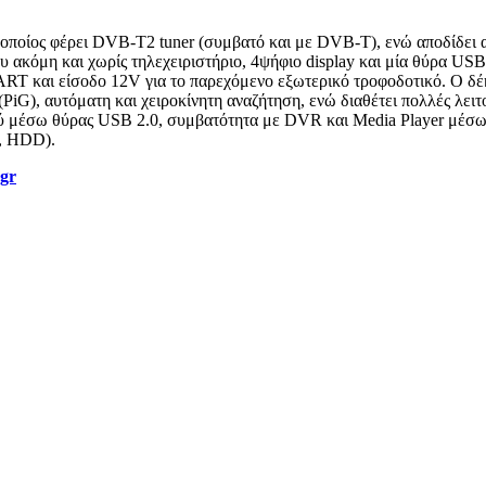
 οποίος φέρει DVB-T2 tuner (συμβατό και με DVB-T), ενώ αποδίδει
υ ακόμη και χωρίς τηλεχειριστήριο, 4ψήφιο display και μία θύρα U
αι είσοδο 12V για το παρεχόμενο εξωτερικό τροφοδοτικό. Ο δέκτης
 (PiG), αυτόματη και χειροκίνητη αναζήτηση, ενώ διαθέτει πολλές λε
ού μέσω θύρας USB 2.0, συμβατότητα με DVR και Media Player μέσ
e, HDD).
.gr