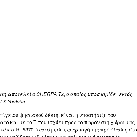
κτη αποτελεί ο
SHERPA
T
2, ο οποίος υποστηρίζει εκτός
i
&
Youtube
.
ίγειου ψηφιακού δέκτη, είναι η υποστήριξη του
ατό και με το T που ισχύει προς το παρόν στη χώρα μας.
τικάκια RT5370. Σαν άμεση εφαρμογή της πρόσβασης στο
 δεν συνηθίζεται ιδιαίτερα σε επίγειους ψηφιακούς