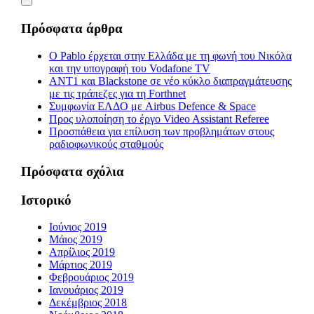
Πρόσφατα άρθρα
Ο Pablo έρχεται στην Ελλάδα με τη φωνή του Νικόλα
και την υπογραφή του Vodafone TV
ΑΝΤ1 και Blackstone σε νέο κύκλο διαπραγμάτευσης
με τις τράπεζες για τη Forthnet
Συμφωνία ΕΛΔΟ με Airbus Defence & Space
Προς υλοποίηση το έργο Video Assistant Referee
Προσπάθεια για επίλυση των προβλημάτων στους
ραδιοφωνικούς σταθμούς
Πρόσφατα σχόλια
Ιστορικό
Ιούνιος 2019
Μάιος 2019
Απρίλιος 2019
Μάρτιος 2019
Φεβρουάριος 2019
Ιανουάριος 2019
Δεκέμβριος 2018