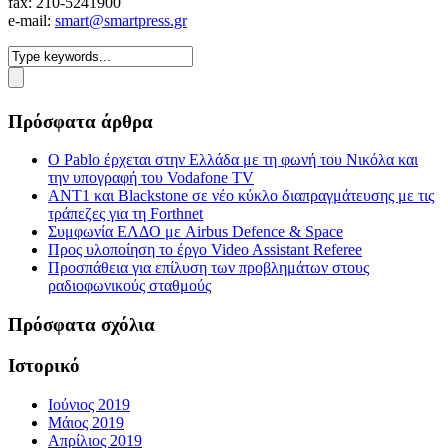
fax: 210-5241900
e-mail:
smart@smartpress.gr
Πρόσφατα άρθρα
Ο Pablo έρχεται στην Ελλάδα με τη φωνή του Νικόλα και
την υπογραφή του Vodafone TV
ΑΝΤ1 και Blackstone σε νέο κύκλο διαπραγμάτευσης με τις
τράπεζες για τη Forthnet
Συμφωνία ΕΛΔΟ με Airbus Defence & Space
Προς υλοποίηση το έργο Video Assistant Referee
Προσπάθεια για επίλυση των προβλημάτων στους
ραδιοφωνικούς σταθμούς
Πρόσφατα σχόλια
Ιστορικό
Ιούνιος 2019
Μάιος 2019
Απρίλιος 2019