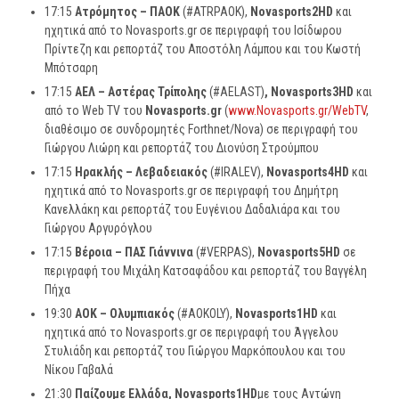
17:15
Ατρόμητος – ΠΑΟΚ
(#ATRPAOK),
Novasports2HD
και
ηχητικά από το Novasports.gr σε περιγραφή του Ισίδωρου
Πρίντεζη και ρεπορτάζ του Αποστόλη Λάμπου και του Κωστή
Μπότσαρη
17:15
ΑΕΛ – Αστέρας Τρίπολης
(#AELAST)
,
Novasports
3
HD
και
από το Web TV του
Novasports
.
gr
(
www.Novasports.gr/WebTV
,
διαθέσιμο σε συνδρομητές Forthnet/Nova) σε περιγραφή του
Γιώργου Λιώρη και ρεπορτάζ του Διονύση Στρούμπου
17:15
Ηρακλής – Λεβαδειακός
(#IRALEV),
Novasports4HD
και
ηχητικά από το Novasports.gr σε περιγραφή του Δημήτρη
Κανελλάκη και ρεπορτάζ του Ευγένιου Δαδαλιάρα και του
Γιώργου Αργυρόγλου
17:15
Βέροια – ΠΑΣ Γιάννινα
(#VERPAS),
Novasports5HD
σε
περιγραφή του Μιχάλη Κατσαφάδου και ρεπορτάζ του Βαγγέλη
Πήχα
19:30
ΑΟΚ – Ολυμπιακός
(#AOKOLY),
Novasports
1
HD
και
ηχητικά από το Novasports.gr σε περιγραφή του Άγγελου
Στυλιάδη και ρεπορτάζ του Γιώργου Μαρκόπουλου και του
Νίκου Γαβαλά
21:30
Παίζουμε Ελλάδα,
Novasports
1
HD
με τους Αντώνη