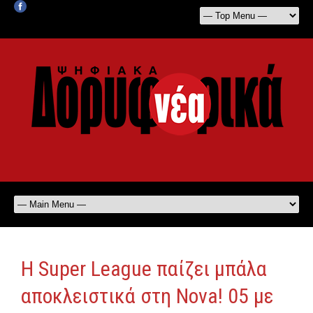
Η Super League παίζει μπάλα
αποκλειστικά στη Nova! 05 με