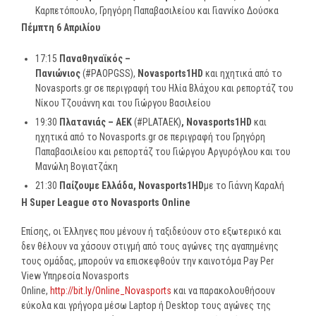
Καρπετόπουλο, Γρηγόρη Παπαβασιλείου και Γιαννίκο Δούσκα
Πέμπτη 6 Απριλίου
17:15
Παναθηναϊκός –
Πανιώνιος
(#PAOPGSS),
Novasports
1
HD
και ηχητικά από το
Novasports.gr σε περιγραφή του Ηλία Βλάχου και ρεπορτάζ του
Νίκου Τζουάννη και του Γιώργου Βασιλείου
19:30
Πλατανιάς – ΑΕΚ
(#PLATAEK)
,
Novasports
1
HD
και
ηχητικά από το Novasports.gr σε περιγραφή του Γρηγόρη
Παπαβασιλείου και ρεπορτάζ του Γιώργου Αργυρόγλου και του
Μανώλη Βογιατζάκη
21:30
Παίζουμε Ελλάδα,
Novasports
1
HD
με το Γιάννη Καραλή
Η
Super League
στο
Novasports Online
Επίσης, οι Έλληνες που μένουν ή ταξιδεύουν στο εξωτερικό και
δεν θέλουν να χάσουν στιγμή από τους αγώνες της αγαπημένης
τους ομάδας, μπορούν να επισκεφθούν την καινοτόμα Pay Per
View Υπηρεσία Novasports
Online,
http://bit.ly/Online_Novasports
και να παρακολουθήσουν
εύκολα και γρήγορα μέσω Laptop ή Desktop τους αγώνες της