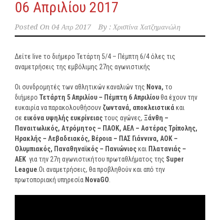
06 Απριλίου 2017
Posted On
04 Απρ 2017
By :
Χριστίνα Χατζημανώλη
Δείτε live το διήμερο Τετάρτη 5/4 – Πέμπτη 6/4 όλες τις
αναμετρήσεις της εμβόλιμης 27ης αγωνιστικής
Οι συνδρομητές των αθλητικών καναλιών της
Nova
,
το
διήμερο
Τετάρτη 5 Απριλίου – Πέμπτη 6 Απριλίου
θα έχουν την
ευκαιρία να παρακολουθήσουν
ζωντανά, αποκλειστικά
και
σε
εικόνα υψηλής ευκρίνειας
τους αγώνες,
Ξάνθη –
Παναιτωλικός, Ατρόμητος – ΠΑΟΚ, ΑΕΛ – Αστέρας Τρίπολης,
Ηρακλής – Λεβαδειακός, Βέροια – ΠΑΣ Γιάννινα, ΑΟΚ –
Ολυμπιακός, Παναθηναϊκός – Πανιώνιος
και
Πλατανιάς –
ΑΕΚ
για την 27η αγωνιστικήτου πρωταθλήματος της
Super
League
.Οι αναμετρήσεις, θα προβληθούν και από την
πρωτοποριακή υπηρεσία
NovaGO
.