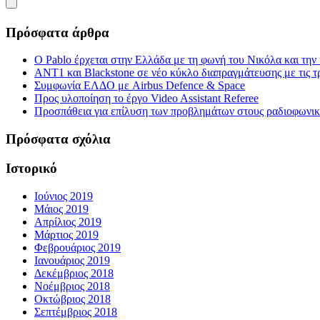
Πρόσφατα άρθρα
Ο Pablo έρχεται στην Ελλάδα με τη φωνή του Νικόλα και τη
ΑΝΤ1 και Blackstone σε νέο κύκλο διαπραγμάτευσης με τις τρ
Συμφωνία ΕΛΔΟ με Airbus Defence & Space
Προς υλοποίηση το έργο Video Assistant Referee
Προσπάθεια για επίλυση των προβλημάτων στους ραδιοφωνι
Πρόσφατα σχόλια
Ιστορικό
Ιούνιος 2019
Μάιος 2019
Απρίλιος 2019
Μάρτιος 2019
Φεβρουάριος 2019
Ιανουάριος 2019
Δεκέμβριος 2018
Νοέμβριος 2018
Οκτώβριος 2018
Σεπτέμβριος 2018