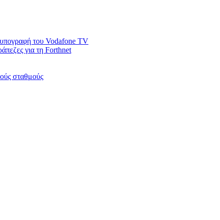
ν υπογραφή του Vodafone TV
άπεζες για τη Forthnet
κούς σταθμούς