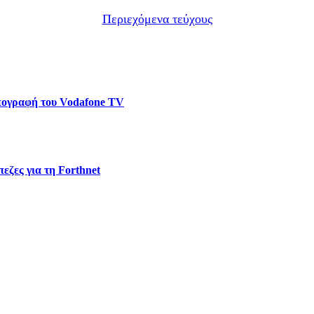
Περιεχόμενα τεύχους
υπογραφή του Vodafone TV
εζες για τη Forthnet