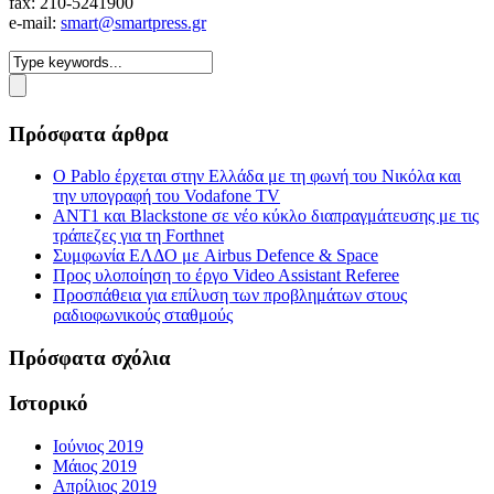
fax: 210-5241900
e-mail:
smart@smartpress.gr
Πρόσφατα άρθρα
Ο Pablo έρχεται στην Ελλάδα με τη φωνή του Νικόλα και
την υπογραφή του Vodafone TV
ΑΝΤ1 και Blackstone σε νέο κύκλο διαπραγμάτευσης με τις
τράπεζες για τη Forthnet
Συμφωνία ΕΛΔΟ με Airbus Defence & Space
Προς υλοποίηση το έργο Video Assistant Referee
Προσπάθεια για επίλυση των προβλημάτων στους
ραδιοφωνικούς σταθμούς
Πρόσφατα σχόλια
Ιστορικό
Ιούνιος 2019
Μάιος 2019
Απρίλιος 2019