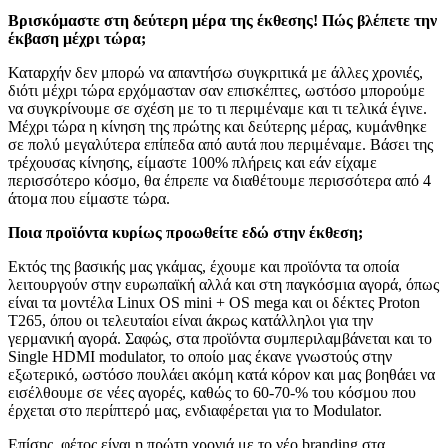
Βρισκόμαστε στη δεύτερη μέρα της έκθεσης! Πώς βλέπετε την
έκβαση μέχρι τώρα;
Καταρχήν δεν μπορώ να απαντήσω συγκριτικά με άλλες χρονιές,
διότι μέχρι τώρα ερχόμασταν σαν επισκέπτες, ωστόσο μπορούμε
να συγκρίνουμε σε σχέση με το τι περιμέναμε και τι τελικά έγινε.
Μέχρι τώρα η κίνηση της πρώτης και δεύτερης μέρας, κυμάνθηκε
σε πολύ μεγαλύτερα επίπεδα από αυτά που περιμέναμε. Βάσει της
τρέχουσας κίνησης, είμαστε 100% πλήρεις και εάν είχαμε
περισσότερο κόσμο, θα έπρεπε να διαθέτουμε περισσότερα από 4
άτομα που είμαστε τώρα.
Ποια προϊόντα κυρίως προωθείτε εδώ στην έκθεση;
Εκτός της βασικής μας γκάμας, έχουμε και προϊόντα τα οποία
λειτουργούν στην ευρωπαϊκή αλλά και στη παγκόσμια αγορά, όπως
είναι τα μοντέλα Linux OS mini + OS mega και οι δέκτες Proton
T265, όπου οι τελευταίοι είναι άκρως κατάλληλοι για την
γερμανική αγορά. Σαφώς, στα προϊόντα συμπεριλαμβάνεται και το
Single HDMI modulator, το οποίο μας έκανε γνωστούς στην
εξωτερικό, ωστόσο πουλάει ακόμη κατά κόρον και μας βοηθάει να
εισέλθουμε σε νέες αγορές, καθώς το 60-70-% του κόσμου που
έρχεται στο περίπτερό μας, ενδιαφέρεται για το Modulator.
Επίσης, φέτος είναι η πρώτη χρονιά με το νέο branding στα