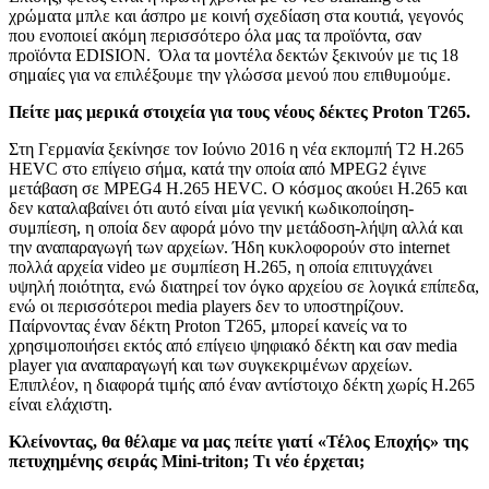
χρώματα μπλε και άσπρο με κοινή σχεδίαση στα κουτιά, γεγονός
που ενοποιεί ακόμη περισσότερο όλα μας τα προϊόντα, σαν
προϊόντα EDISION. Όλα τα μοντέλα δεκτών ξεκινούν με τις 18
σημαίες για να επιλέξουμε την γλώσσα μενού που επιθυμούμε.
Πείτε μας μερικά στοιχεία για τους νέους δέκτες
Proton
Τ265.
Στη Γερμανία ξεκίνησε τον Ιούνιο 2016 η νέα εκπομπή Τ2 Η.265
HEVC στο επίγειο σήμα, κατά την οποία από MPEG2 έγινε
μετάβαση σε MPEG4 Η.265 HEVC. Ο κόσμος ακούει Η.265 και
δεν καταλαβαίνει ότι αυτό είναι μία γενική κωδικοποίηση-
συμπίεση, η οποία δεν αφορά μόνο την μετάδοση-λήψη αλλά και
την αναπαραγωγή των αρχείων. Ήδη κυκλοφορούν στο internet
πολλά αρχεία video με συμπίεση H.265, η οποία επιτυγχάνει
υψηλή ποιότητα, ενώ διατηρεί τον όγκο αρχείου σε λογικά επίπεδα,
ενώ οι περισσότεροι media players δεν το υποστηρίζουν.
Παίρνοντας έναν δέκτη Proton T265, μπορεί κανείς να το
χρησιμοποιήσει εκτός από επίγειο ψηφιακό δέκτη και σαν media
player για αναπαραγωγή και των συγκεκριμένων αρχείων.
Επιπλέον, η διαφορά τιμής από έναν αντίστοιχο δέκτη χωρίς Η.265
είναι ελάχιστη.
Κλείνοντας, θα θέλαμε να μας πείτε γιατί «Τέλος Εποχής» της
πετυχημένης σειράς Mini-triton; Τι νέο έρχεται;