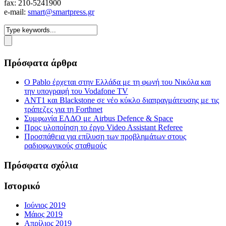
fax: 210-5241900
e-mail:
smart@smartpress.gr
Πρόσφατα άρθρα
Ο Pablo έρχεται στην Ελλάδα με τη φωνή του Νικόλα και
την υπογραφή του Vodafone TV
ΑΝΤ1 και Blackstone σε νέο κύκλο διαπραγμάτευσης με τις
τράπεζες για τη Forthnet
Συμφωνία ΕΛΔΟ με Airbus Defence & Space
Προς υλοποίηση το έργο Video Assistant Referee
Προσπάθεια για επίλυση των προβλημάτων στους
ραδιοφωνικούς σταθμούς
Πρόσφατα σχόλια
Ιστορικό
Ιούνιος 2019
Μάιος 2019
Απρίλιος 2019