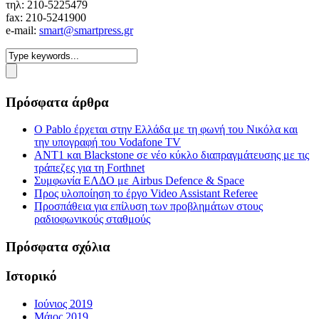
τηλ: 210-5225479
fax: 210-5241900
e-mail:
smart@smartpress.gr
Πρόσφατα άρθρα
Ο Pablo έρχεται στην Ελλάδα με τη φωνή του Νικόλα και
την υπογραφή του Vodafone TV
ΑΝΤ1 και Blackstone σε νέο κύκλο διαπραγμάτευσης με τις
τράπεζες για τη Forthnet
Συμφωνία ΕΛΔΟ με Airbus Defence & Space
Προς υλοποίηση το έργο Video Assistant Referee
Προσπάθεια για επίλυση των προβλημάτων στους
ραδιοφωνικούς σταθμούς
Πρόσφατα σχόλια
Ιστορικό
Ιούνιος 2019
Μάιος 2019