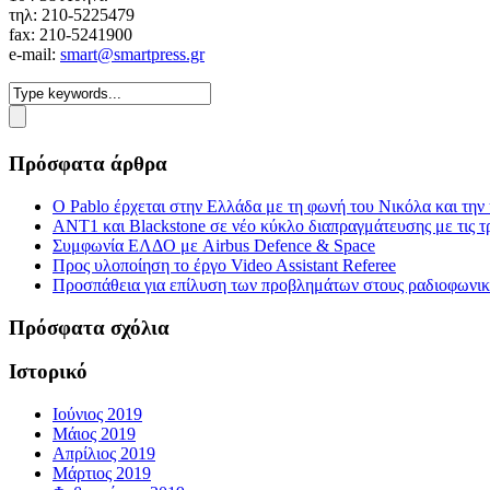
τηλ: 210-5225479
fax: 210-5241900
e-mail:
smart@smartpress.gr
Πρόσφατα άρθρα
Ο Pablo έρχεται στην Ελλάδα με τη φωνή του Νικόλα και τη
ΑΝΤ1 και Blackstone σε νέο κύκλο διαπραγμάτευσης με τις τρ
Συμφωνία ΕΛΔΟ με Airbus Defence & Space
Προς υλοποίηση το έργο Video Assistant Referee
Προσπάθεια για επίλυση των προβλημάτων στους ραδιοφωνι
Πρόσφατα σχόλια
Ιστορικό
Ιούνιος 2019
Μάιος 2019
Απρίλιος 2019
Μάρτιος 2019