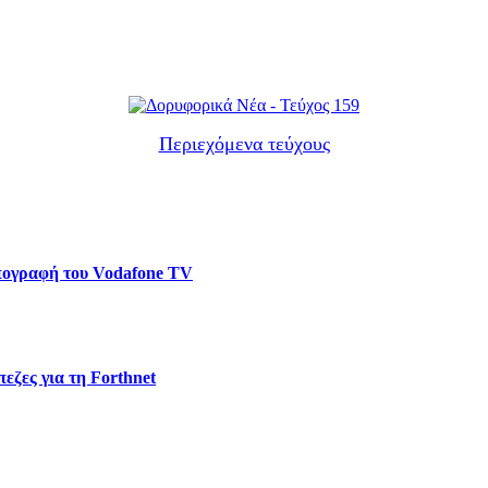
Περιεχόμενα τεύχους
υπογραφή του Vodafone TV
εζες για τη Forthnet