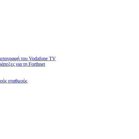
ν υπογραφή του Vodafone TV
άπεζες για τη Forthnet
κούς σταθμούς