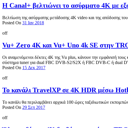
Η Canal+ βελτιώνει το ασύρματο 4K με ε
Βελτίωση της ασύρματης μετάδοσης 4K video και της απόδοσης του
Posted On
31 Ιαν 2018
off
Vu+ Zero 4K και Vu+ Uno 4k SE στην T
Οι αναμενόμενοι δέκτες 4Κ της Vu plus, κάνουν την εμφάνισή τους
σύστημα tuner για dual FBC DVB-S2/S2X ή FBC DVB-C ή dual DVB
Posted On
15 Δεκ 2017
off
Το κανάλι TravelXP σε 4K HDR μέσω Hotb
Το κανάλι θα περιλαμβάνει αρχικά 100 ώρες ταξιδιωτικών εκπομπώ
Posted On
29 Σεπ 2017
off