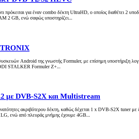
ότι πρόκειται για έναν combo δέκτη UltraHD, ο οποίος διαθέτει 2 υπο
AM 2 GB, ενώ σαφώς υποστηρίζει...
ν TRONIX
 συσκευών Android της γνωστής Formuler, με επίσημη υποστήριξη λογ
ODI STALKER Formuler Z+...
2 με DVB-S2X και Multistream
νατότητες ακριβότερου δέκτη, καθώς δέχεται 1 x DVB-S2X tuner με 
LG, ενώ από πλευράς μνήμης έχουμε 4GB...