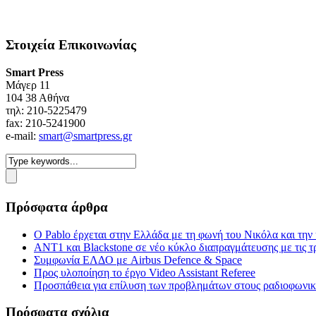
Στοιχεία Επικοινωνίας
Smart Press
Mάγερ 11
104 38 Αθήνα
τηλ: 210-5225479
fax: 210-5241900
e-mail:
smart@smartpress.gr
Πρόσφατα άρθρα
Ο Pablo έρχεται στην Ελλάδα με τη φωνή του Νικόλα και τη
ΑΝΤ1 και Blackstone σε νέο κύκλο διαπραγμάτευσης με τις τρ
Συμφωνία ΕΛΔΟ με Airbus Defence & Space
Προς υλοποίηση το έργο Video Assistant Referee
Προσπάθεια για επίλυση των προβλημάτων στους ραδιοφωνι
Πρόσφατα σχόλια