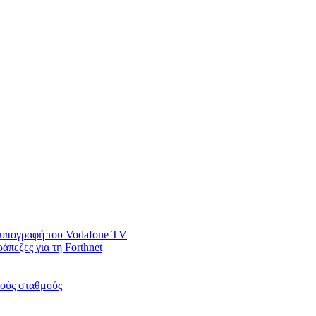
ν υπογραφή του Vodafone TV
άπεζες για τη Forthnet
κούς σταθμούς