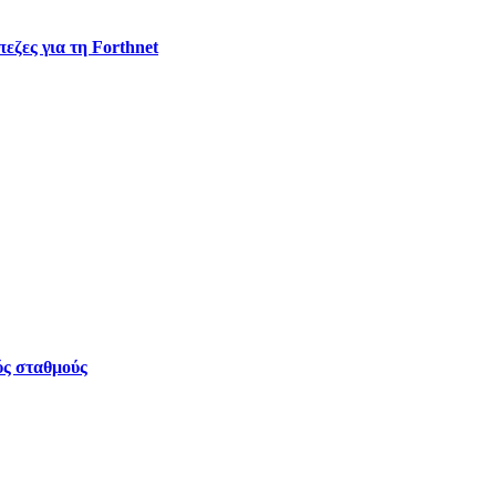
εζες για τη Forthnet
ύς σταθμούς