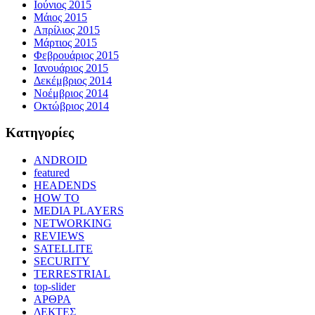
Ιούνιος 2015
Μάιος 2015
Απρίλιος 2015
Μάρτιος 2015
Φεβρουάριος 2015
Ιανουάριος 2015
Δεκέμβριος 2014
Νοέμβριος 2014
Οκτώβριος 2014
Kατηγορίες
ANDROID
featured
HEADENDS
HOW TO
MEDIA PLAYERS
NETWORKING
REVIEWS
SATELLITE
SECURITY
TERRESTRIAL
top-slider
ΑΡΘΡΑ
ΔΕΚΤΕΣ