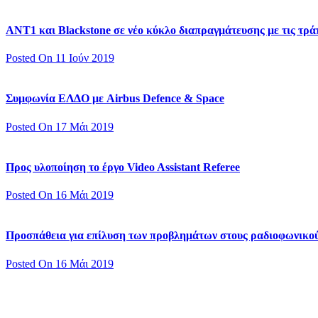
ΑΝΤ1 και Blackstone σε νέο κύκλο διαπραγμάτευσης με τις τράπ
Posted On 11 Ιούν 2019
Συμφωνία ΕΛΔΟ με Airbus Defence & Space
Posted On 17 Μάι 2019
Προς υλοποίηση το έργο Video Assistant Referee
Posted On 16 Μάι 2019
Προσπάθεια για επίλυση των προβλημάτων στους ραδιοφωνικο
Posted On 16 Μάι 2019