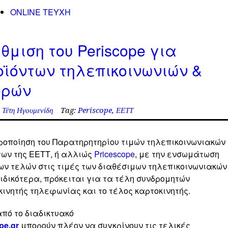
ONLINE TEYXH
μιση του Periscope για
οϊόντων τηλεπικοινωνιών &
ορών
Τέτη Ηγουμενίδη
Tag:
Periscope
,
ΕΕΤΤ
ροποίηση του Παρατηρητηρίου τιμών τηλεπικοινωνιακών
των της ΕΕΤΤ, ή αλλιώς
Pricescope
, με την ενσωμάτωση
ν τελών στις τιμές των διαθέσιμων τηλεπικοινωνιακών
ιδικότερα, πρόκειται για τα τέλη συνδρομητών
ινητής τηλεφωνίας και το τέλος καρτοκινητής.
πό το διαδικτυακό
pe.gr
μπορούν πλέον να συγκρίνουν τις τελικές