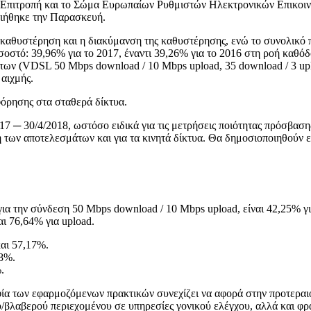
ή Επιτροπή και το Σώμα Ευρωπαίων Ρυθμιστών Ηλεκτρονικών Επικοι
οιήθηκε την Παρασκευή.
καθυστέρηση και η διακύμανση της καθυστέρησης, ενώ το συνολικό π
οσοστό: 39,96% για το 2017, έναντι 39,26% για το 2016 στη ροή καθ
των (VDSL 50 Mbps download / 10 Mbps upload, 35 download / 3 uplo
 αιχμής.
φόρησης στα σταθερά δίκτυα.
7 ─ 30/4/2018, ωστόσο ειδικά για τις μετρήσεις ποιότητας πρόσβασης
η των αποτελεσμάτων και για τα κινητά δίκτυα. Θα δημοσιοποιηθούν 
για την σύνδεση 50 Mbps download / 10 Mbps upload, είναι 42,25% γ
ι 76,64% για upload.
αι 57,17%.
18%.
.
ηφία των εφαρμοζόμενων πρακτικών συνεχίζει να αφορά στην προτεραι
βλαβερού περιεχομένου σε υπηρεσίες γονικού ελέγχου, αλλά και φρα