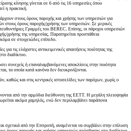
ρισης κίνησης γίνεται σε 6 από τις 16 υπηρεσίες όπου
εί η πρακτική.
άρχουν στους όρους παροχής και χρήσης των υπηρεσιών για
τών στους όρους παροχής/χρήσης των υπηρεσιών. Σε μερικές
Κατευθυντήριες Γραμμές του BEREC. Επίσης, οι πάροχοι υπηρεσιών
χής/χρήσης της υπηρεσίας. Παρατηρείται προσπάθεια
κόμα σε στοιχειώδες επίπεδο.
για τις ελάχιστες αντικειμενικές απαιτήσεις ποιότητας της
στο διαδίκτυο.
σει συνεχείς ή επαναλαμβανόμενες αποκλίσεις στην ποιότητα
αι, τα οποία κατά κανόνα δεν διευκρινίζονται.
ν, καθώς και στις κεντρικές ιστοσελίδες των παρόχων, χωρίς ο
άνονται από την αρμόδια διεύθυνση της ΕΕΤΤ. Η μεγάλη πλειοψηφία
ωρείται ακόμα χαμηλός, ενώ δεν περιλαμβάνει παράπονα
αι σχετικά από την Επιτροπή, αναμένεται να συμβάλει στην επίλυση
υς όρους παροχής και χρήσης υπηρεσιών πρόσβασης στο διαδίκτυο