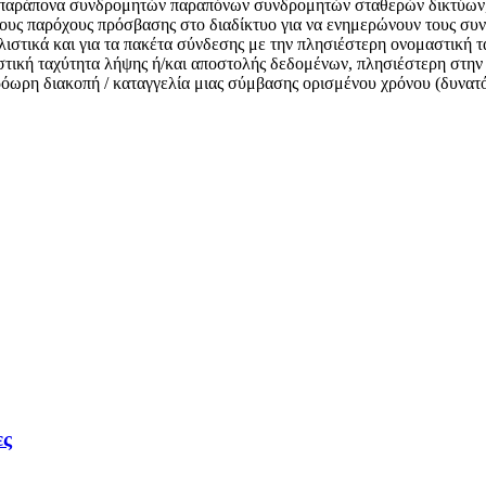
παράπονα συνδρομητών παραπόνων συνδρομητών σταθερών δικτύων, ότ
υς παρόχους πρόσβασης στο διαδίκτυο για να ενημερώνουν τους συν
αλιστικά και για τα πακέτα σύνδεσης με την πλησιέστερη ονομαστική 
στική ταχύτητα λήψης ή/και αποστολής δεδομένων, πλησιέστερη στην 
 πρόωρη διακοπή / καταγγελία μιας σύμβασης ορισμένου χρόνου (δυνα
ες