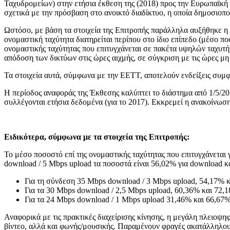
Ταχυδρομείων) στην ετήσια έκθεση της (2018) προς την Ευρωπαϊκ
σχετικά με την πρόσβαση στο ανοικτό διαδίκτυο, η οποία δημοσιοπ
Ωστόσο, με βάση τα στοιχεία της Επιτροπής παράλληλα αυξήθηκε η 
ονομαστική ταχύτητα διατηρείται περίπου στο ίδιο επίπεδο (μέσο π
ονομαστικής ταχύτητας που επιτυγχάνεται σε πακέτα υψηλών ταχυτή
απόδοση των δικτύων στις ώρες αιχμής, σε σύγκριση με τις ώρες μη
Τα στοιχεία αυτά, σύμφωνα με την ΕΕΤΤ, αποτελούν ενδείξεις συμ
Η περίοδος αναφοράς της Έκθεσης καλύπτει το διάστημα από 1/5/201
συλλέγονται ετήσια δεδομένα (για το 2017). Εκκρεμεί η ανακοίνωσ
Ειδικότερα, σύμφωνα με τα στοιχεία της Επιτροπής:
Το μέσο ποσοστό επί της ονομαστικής ταχύτητας που επιτυγχάνεται 
download / 5 Mbps upload τα ποσοστά είναι 56,02% για download κα
Για τη σύνδεση 35 Mbps download / 3 Mbps upload, 54,17% κ
Για τα 30 Mbps download / 2,5 Mbps upload, 60,36% και 72,
Για τα 24 Mbps download / 1 Mbps upload 31,46% και 66,67%
Αναφορικά με τις πρακτικές διαχείρισης κίνησης, η μεγάλη πλειοψ
βίντεο, αλλά και φωνής/μουσικής. Παραμένουν φραγές ακατάλληλου/