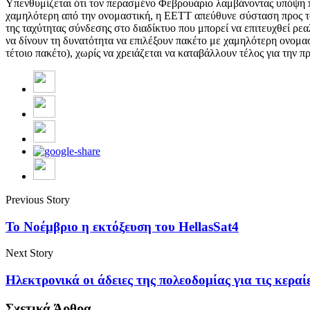
Υπενθυμίζεται ότι τον περασμένο Φεβρουάριο λαμβάνοντας υπόψη 
χαμηλότερη από την ονομαστική, η ΕΕΤΤ απεύθυνε σύσταση προς το
της ταχύτητας σύνδεσης στο διαδίκτυο που μπορεί να επιτευχθεί ρε
να δίνουν τη δυνατότητα να επιλέξουν πακέτο με χαμηλότερη ονομα
τέτοιο πακέτο), χωρίς να χρειάζεται να καταβάλλουν τέλος για την
Previous Story
Το Νοέμβριο η εκτόξευση του HellasSat4
Next Story
Ηλεκτρονικά οι άδειες της πολεοδομίας για τις κεραί
Σχετικά Άρθρα