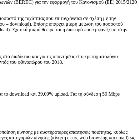
νωνιών (BEREC) για την εφαρμογή του Κανονισμού (ΕΕ) 2015/2120
οσοστό της ταχύτητας που επιτυγχάνεται σε σχέση με την
όδου – download). Επίσης υπάρχει μικρή μείωση του ποσοστού
ad). Σχετικά μικρή θεωρείται η διαφορά που εμφανίζεται στην
 στο διαδίκτυο και για τις απαντήσεις στο ερωτηματολόγιο
εντός του φθινοπώρου του 2018.
ια το download και 39,09% upload. Για τη σύνδεση 50 Mbps
οποίηση κίνησης με αυστηρότερες απαιτήσεις ποιότητας, κυρίως
γές κατηγοριών κίνησης (κίνηση εκτός web browsing και email) ως