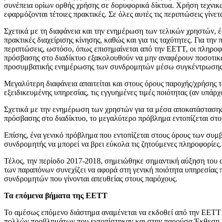
συνέπεια ορίων ορθής χρήσης σε δορυφορικά δίκτυα. Χρήση τεχνικών 
εφαρμόζονται τέτοιες πρακτικές. Σε όλες αυτές τις περιπτώσεις γίν
Σχετικά με τη διαφάνεια και την ενημέρωση των τελικών χρηστών,
πρακτικές διαχείρισης κίνησης, καθώς και για τις ταχύτητες. Για 
περιπτώσεις, ωστόσο, όπως επισημαίνεται από την ΕΕΤΤ, οι πληροφ
πρόσβασης στο διαδίκτυο εξακολουθούν να μην αναφέρουν ποσοτικές
προσυμβατικής ενημέρωσης των συνδρομητών μέσω συγκέντρωσης στ
Μεγαλύτερη διαφάνεια απαιτείται και στους όρους παροχής/χρήσης τω
εξειδικευμένης υπηρεσίας, τις εγγυημένες τιμές ποιότητας (αν υπάρ
Σχετικά με την ενημέρωση των χρηστών για τα μέσα αποκατάστασης 
πρόσβασης στο διαδίκτυο, το μεγαλύτερο πρόβλημα εντοπίζεται στον 
Επίσης, ένα γενικό πρόβλημα που εντοπίζεται στους όρους των συμβ
συνδρομητής να μπορεί να βρει εύκολα τις ζητούμενες πληροφορίες.
Τέλος, την περίοδο 2017-2018, σημειώθηκε σημαντική αύξηση του 
των παραπόνων συνεχίζει να αφορά στη γενική ποιότητα υπηρεσίας
συνδρομητών που γίνονται απευθείας στους παρόχους.
Τα επόμενα βήματα της ΕΕΤΤ
Το αμέσως επόμενο διάστημα αναμένεται να εκδοθεί από την ΕΕΤΤ ο
πολλών προβλημάτων που εντοπίστηκαν και στην παρούσα Έκθεση, 