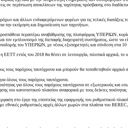
ις σε περίπτωση αποκλίσεων της ταχύτητας πρόσβασης στο διαδίκτυο
χων και άλλων ενδιαφερόμενων φορέων για τις τελικές διατάξεις το
ια την εκτίμηση και δημοσίευση των ταχυτήτων.
 προσπάθεια περαιτέρω αναβάθμισης της πλατφόρμας ΥΠΕΡΙΩΝ, κυρίω
και τον εμπλουτισμό της διεπαφής διαχειριστή συστήματος, ώστε να 
ς υποδομής του ΥΠΕΡΙΩΝ, με νέους εξυπηρετητές και σύνδεση στα 10
η ΕΕΤΤ εντός του 2018 θα θέσει σε λειτουργία, πιλοτικά αρχικά, το
όλους τους παρόχους ταυτόχρονα και μπορούν θα τοποθετηθούν αρχικά 
 για όλους τους παρόχους ταυτόχρονα.
 ποιότητας για όλους τους παρόχους ταυτόχρονα σε εξωτερικούς και ε
ίησης του κανονιστικού πλαισίου αναφορικά με τους δείκτες ποιότητα
μφαση στο έργο της εποπτείας της εφαρμογής του ρυθμιστικού πλαισ
α με εθνικές ρυθμιστικές αρχές άλλων χωρών στα πλαίσια του BEREC, 