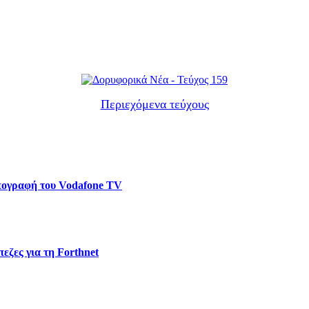
Περιεχόμενα τεύχους
υπογραφή του Vodafone TV
εζες για τη Forthnet