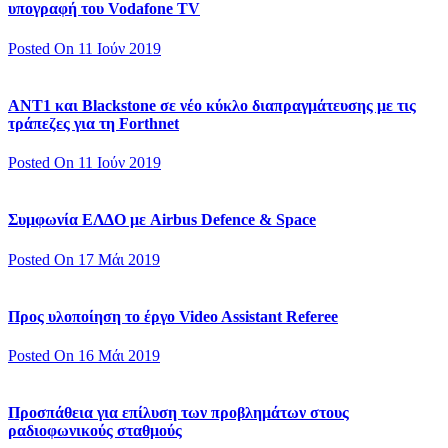
υπογραφή του Vodafone TV
Posted On 11 Ιούν 2019
ΑΝΤ1 και Blackstone σε νέο κύκλο διαπραγμάτευσης με τις
τράπεζες για τη Forthnet
Posted On 11 Ιούν 2019
Συμφωνία ΕΛΔΟ με Airbus Defence & Space
Posted On 17 Μάι 2019
Προς υλοποίηση το έργο Video Assistant Referee
Posted On 16 Μάι 2019
Προσπάθεια για επίλυση των προβλημάτων στους
ραδιοφωνικούς σταθμούς