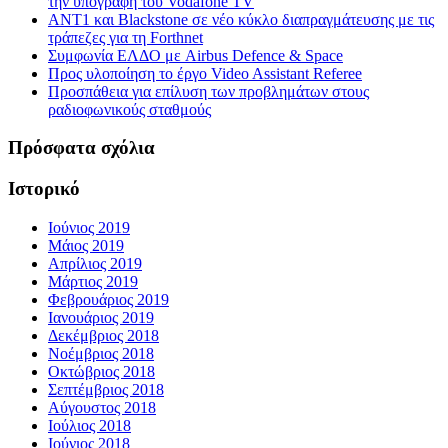
την υπογραφή του Vodafone TV
ΑΝΤ1 και Blackstone σε νέο κύκλο διαπραγμάτευσης με τις
τράπεζες για τη Forthnet
Συμφωνία ΕΛΔΟ με Airbus Defence & Space
Προς υλοποίηση το έργο Video Assistant Referee
Προσπάθεια για επίλυση των προβλημάτων στους
ραδιοφωνικούς σταθμούς
Πρόσφατα σχόλια
Ιστορικό
Ιούνιος 2019
Μάιος 2019
Απρίλιος 2019
Μάρτιος 2019
Φεβρουάριος 2019
Ιανουάριος 2019
Δεκέμβριος 2018
Νοέμβριος 2018
Οκτώβριος 2018
Σεπτέμβριος 2018
Αύγουστος 2018
Ιούλιος 2018
Ιούνιος 2018