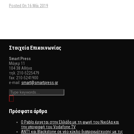
Posted On 16 Μάι 2019
Στοιχεία Επικοινωνίας
Smart Press
Mάγερ 11
104 38 Αθήνα
τηλ: 210-5225479
fax: 210-5241900
e-mail:
smart@smartpress.gr
Πρόσφατα άρθρα
Ο Pablo έρχεται στην Ελλάδα με τη φωνή του Νικόλα και
την υπογραφή του Vodafone TV
ΑΝΤ1 και Blackstone σε νέο κύκλο διαπραγμάτευσης με τις