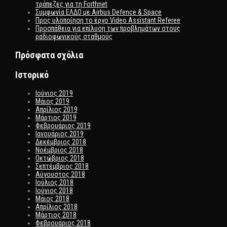
τράπεζες για τη Forthnet
Συμφωνία ΕΛΔΟ με Airbus Defence & Space
Προς υλοποίηση το έργο Video Assistant Referee
Προσπάθεια για επίλυση των προβλημάτων στους
ραδιοφωνικούς σταθμούς
Πρόσφατα σχόλια
Ιστορικό
Ιούνιος 2019
Μάιος 2019
Απρίλιος 2019
Μάρτιος 2019
Φεβρουάριος 2019
Ιανουάριος 2019
Δεκέμβριος 2018
Νοέμβριος 2018
Οκτώβριος 2018
Σεπτέμβριος 2018
Αύγουστος 2018
Ιούλιος 2018
Ιούνιος 2018
Μάιος 2018
Απρίλιος 2018
Μάρτιος 2018
Φεβρουάριος 2018