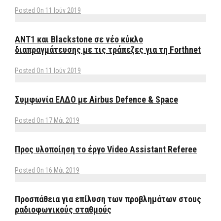
Posted On 11 Ιούν 2019
ΑΝΤ1 και Blackstone σε νέο κύκλο
διαπραγμάτευσης με τις τράπεζες για τη Forthnet
Posted On 11 Ιούν 2019
Συμφωνία ΕΛΔΟ με Airbus Defence & Space
Posted On 17 Μάι 2019
Προς υλοποίηση το έργο Video Assistant Referee
Posted On 16 Μάι 2019
Προσπάθεια για επίλυση των προβλημάτων στους
ραδιοφωνικούς σταθμούς