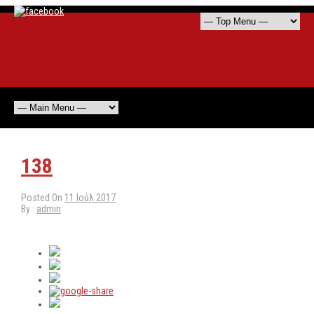
138
Posted On
11 Ιούλ 2017
By :
admin