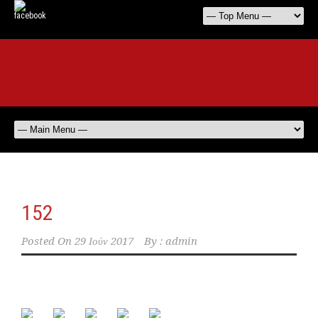
152
Posted On
29 Ιούν 2017
By :
admin