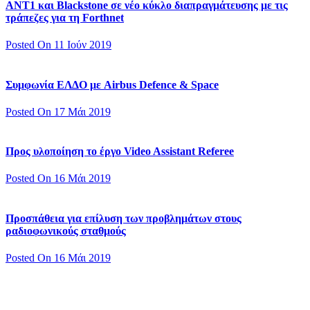
ΑΝΤ1 και Blackstone σε νέο κύκλο διαπραγμάτευσης με τις
τράπεζες για τη Forthnet
Posted On 11 Ιούν 2019
Συμφωνία ΕΛΔΟ με Airbus Defence & Space
Posted On 17 Μάι 2019
Προς υλοποίηση το έργο Video Assistant Referee
Posted On 16 Μάι 2019
Προσπάθεια για επίλυση των προβλημάτων στους
ραδιοφωνικούς σταθμούς
Posted On 16 Μάι 2019