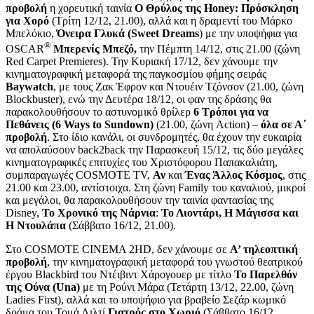
προβολή
η χορευτική ταινία
Ο Θρύλος της Honey: Πρόσκληση
για Χορό
(Τρίτη 12/12, 21.00), αλλά και η δραμεντί του Μάρκο
Μπελόκιο,
Όνειρα Γλυκά (
Sweet
Dreams
) με την υποψήφια για
®
OSCAR
Μπερενίς Μπεζό,
την Πέμπτη 14/12, στις 21.00 (ζώνη
Red Carpet Premieres). Την Κυριακή 17/12, δεν χάνουμε την
κινηματογραφική μεταφορά της παγκοσμίου φήμης σειράς
Baywatch
, με τους Ζακ Έφρον και Ντουέιν Τζόνσον (21.00, ζώνη
Blockbuster), ενώ την Δευτέρα 18/12, οι φαν της δράσης θα
παρακολουθήσουν το αστυνομικό θρίλερ
6 Τρόποι για να
Πεθάνεις
(6
Ways
to
Sundown
)
(21.00, ζώνη Action) –
όλα σε Α΄
προβολή
. Στο ίδιο κανάλι, οι συνδρομητές, θα έχουν την ευκαιρία
να απολαύσουν back2back την Παρασκευή 15/12, τις δύο μεγάλες
κινηματογραφικές επιτυχίες του Χριστόφορου Παπακαλιάτη,
συμπαραγωγές COSMOTE TV,
Αν
και
Ένας Άλλος Κόσμος
, στις
21.00 και 23.00, αντίστοιχα. Στη ζώνη Family του καναλιού, μικροί
και μεγάλοι, θα παρακολουθήσουν την ταινία φαντασίας της
Disney,
Το Χρονικό της Νάρνια
:
Το Λιοντάρι, Η Μάγισσα και
Η
Ντουλάπα
(Σάββατο 16/12, 21.00).
Στο COSMOTE CINEMA 2HD, δεν χάνουμε σε
Α’ τηλεοπτική
προβολή
, την κινηματογραφική μεταφορά του γνωστού θεατρικού
έργου Blackbird του Ντέιβιντ Χάρογουερ με τίτλο
Το Παρελθόν
της Ούνα (
Una
)
με τη Ρούνι Μάρα (Τετάρτη 13/12, 22.00, ζώνη
Ladies First), αλλά και τo υποψήφιο για βραβείο Σεζάρ κωμικό
δράμα του Τομά Λιλτί
Γιατρός στο Χωριό
(Σάββατο 16/12,