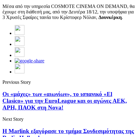
Μέσα από την υπηρεσία COSMOTE CINEMA ON DEMAND, θα
έχουμε στη διάθεσή μας, από την Δευτέρα 18/12, την υποψήφια για
3 Χρυσές Σφαίρες ταινία του Κρίστοφερ Νόλαν,
Δουνκέρκη
.
Previous Story
Οι «μάχες» των «αιωνίων», το ισπανικό «El
Clasico» για την EuroLeague και οι αγώνες ΑΕΚ,
ΑΡΗ, ΠΑΟΚ στη Nova!
Next Story
Η Marlink εξαγόρασε το τμήμα Συνδεσιμότητας της