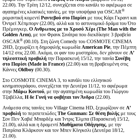
22.00). Την Τρίτη 12/12, συνεχίζεται στο κανάλι το αφιέρωμα σε
®
αγαπημένες κλασικές ταινίες, με την υποψήφια για OSCAR
ρομαντική κομεντί
Ραντεβού στο Παρίσι
με τους Κάρι Γκραντ και
Όντρεϊ Χέπμπορν (22.00), αλλά και το αστυνομικό δράμα του Ότο
Πρέμινγκερ,
Ο Ανθρωπος με το Χρυσό Χέρι
(
The
Man
with
the
Golden
Arm
)
, με τον Φρανκ Σινάτρα που διεκδίκησε 3 βραβεία
®
OSCAR
(00.10). Στη ζώνη Comedy του COSMOTE CINEMA
2HD, ξεχωρίζει η δημοφιλής κωμωδία
American
Pie
, την Πέμπτη
14/12 στις 22.00. Ακόμα, οι φαν του μυστηρίου, δεν χάνουν σε
Α’
τηλεοπτική προβολή
την Παρασκευή 15/12, την ταινία
Συνέβη
στο Παρίσι
(
Made
in
France
)
(22.00) και τη βραβευμένη στις
Κάννες
Oldboy
(00.30).
Στο COSMOTE CINEMA 3, το κανάλι του ελληνικού
κινηματογράφου, συνεχίζεται την Δευτέρα 11/12, το αφιέρωμα
στην
Μάρω
Κοντού
, με την αγαπημένη κωμωδία του Γιώργου
Τζαβέλλα,
Η δε Γυνή να φοβήται τον Άνδρα
(22.00).
Ανάμεσα στις ταινίες του Village Cinema HD, ξεχωρίζουν σε
Α’
προβολή
το περιπετειώδες
The Gunman: Σε θέση βολής
με τους
Σον Πεν Χαβιέ Μπαρδέμ και Ίντρις Έλμπα (Παρασκευή 15/12,
21.00), αλλά και η δραμεντί
Μαθήματα Οδήγησης
, με την
Πατρίσια Κλάρκσον και τον Μπεν Κίνγκσλι (Δευτέρα 18/12,
21.00).