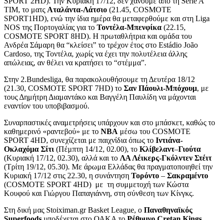
SPORT 2HD). Την Κυριακή 17/12, δεν χάνουμε από τη Serie A
TIM, το ματς
Αταλάντα-Λάτσιο
(21.45, COSMOTE
SPORT1HD), ενώ την ίδια ημέρα θα μεταφερθούμε και στη Liga
NOS της Πορτογαλίας για το
Τοντέλα-Μπενφίκα
(22.15,
COSMOTE SPORT 8HD). Η πρωταθλήτρια και ομάδα του
Ανδρέα Σάμαρη θα “κλείσει” το τρέχον έτος στo Estádio João
Cardoso, της Τοντέλα, χωρίς να έχει την πολυτέλεια άλλης
απώλειας, αν θέλει να κρατήσει το “στέμμα”.
Στην 2.Bundesliga, θα παρακολουθήσουμε τη Δευτέρα 18/12
(21.30, COSMOTE SPORT 7HD) το
Σαν Πάουλι-Μπόχουμ
, με
τους Δημήτρη Διαμαντάκο και Βαγγέλη Παυλίδη να μάχονται
εναντίον του υποβιβασμού.
Συναρπαστικές αναμετρήσεις υπάρχουν και στο μπάσκετ, καθώς το
καθημερινό «ραντεβού» με το
ΝΒΑ
μέσω του COSMOTE
SPORT 4HD, συνεχίζεται με παιχνίδια όπως το
Ιντιάνα-
Οκλαχόμα Σίτι
(Πέμπτη 14/12, 02.00), το
Κλίβελαντ
–
Γιούτα
(Κυριακή 17/12, 02.30), αλλά και το
ΛΑ Λέικερς-Γκόλντεν Στέιτ
(Τρίτη 19/12, 05.30). Με άρωμα Ελλάδας θα πραγματοποιηθεί την
Κυριακή 17/12 στις 22.30, η συνάντηση
Τορόντο
–
Σακραμέντο
(COSMOTE SPORT 4HD) με τη συμμετοχή των Κώστα
Κουφού και Γιώργου Παπαγιάννη, στη σύνθεση των Κίνγκς.
Στη δική μας Stoiximan.gr Basket League, ο
Παναθηναϊκός
Superfoods
υποδέχεται στο ΟΑΚΑ το
Ρέθυμνο
Cretan
Kings