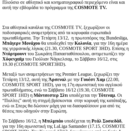
Πλούσιο σε αθλητικό και κινηματογραφικό περιεχόμενο είναι και
αυτή την εβδομάδα το πρόγραμμα της
COSMOTE
TV
.
Στα αθλητικά κανάλια της COSMOTE TV, ξεχωρίζουν οι
ποδοσφαιρικές αναμετρήσεις από τα κορυφαία ευρωπαϊκά
πρωταθλήματα. Την Τετάρτη 13/12, η πρωτοπόρος της Bundesliga,
Μπάγερν Μονάχου
θα υποδεχθεί την
Κολονία
, για την 16η ημέρα
της γερμανικής λίγκας (21.30, COSMOTE SPORT 3HD). Επίσης η
Ντόρτμουντ
του Σωκράτη Παπασταθόπουλου, αντιμετωπίζει την
Χόφενχαϊμ
του Γιούλιαν Νάγκελσαμ, το Σάββατο 16/12, στις
19.30 (COSMOTE SPORT3HD).
Μεταξύ των αναμετρήσεων της Premier League, ξεχωρίζει την
Τετάρτη 13/12, αυτή της
Άρσεναλ
με την
Γουέστ Χαμ
(22.00,
COSMOTE SPORT 1HD), για τη 17η αγωνιστική του αγγλικού
πρωταθλήματος, ενώ το Σάββατο 16/12 (19.30, COSMOTE
SPORT 1HD) η
Μάντσεστερ Σίτι
υποδέχεται την
Τότεναμ
. Οι
“Πολίτες” αυτή τη στιγμή βρίσκονται στην κορυφή της κατάταξης,
ενώ οι Σπερς θα δώσουν μάχη για να διασφαλίσουν μια από τις
θέσεις που οδηγούν στην Ευρώπη.
Το Σάββατο 16/12, η
Μπιλμπάο
υποδέχεται τη
Ρεάλ Σοσιεδάδ
,
για την 16η αγωνιστική της LaLiga Santander (17.15, COSMOTE