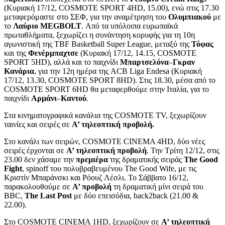
(Κυριακή 17/12, COSMOTE SPORT 4HD, 15.00), ενώ στις 17.30
μεταφερόμαστε στο ΣΕΦ, για την αναμέτρηση του
Ολυμπιακού
με
το
Λαύριο
MEGBOLT
. Από τα υπόλοιπα ευρωπαϊκά
πρωταθλήματα, ξεχωρίζει η συνάντηση κορυφής για τη 10η
αγωνιστική της TBF Basketball Super League, μεταξύ της
Τόφας
και της
Φενέρμπαχτσε
(Κυριακή 17/12, 14.15, COSMOTE
SPORT 5HD), αλλά και το παιχνίδι
Μπαρτσελόνα
–
Γκραν
Κανάρια
, για την 12η ημέρα της ACB Liga Endesa (Κυριακή
17/12, 13.30, COSMOTE SPORT 8HD). Στις 18.30, μέσα από το
COSMOTE SPORT 6HD θα μεταφερθούμε στην Ιταλία, για το
παιχνίδι
Αρμάνι
–
Καντού
.
Στα κινηματογραφικά κανάλια της COSMOTE TV, ξεχωρίζουν
ταινίες και σειρές σε
Α’ τηλεοπτική προβολή.
Στο κανάλι των σειρών, COSMOTE CINEMA 4HD, δύο νέες
σειρές έρχονται σε
Α’ τηλεοπτική προβολή
. Την Τρίτη 12/12, στις
23.00 δεν χάσαμε την
πρεμιέρα
της δραματικής σειράς
The
Good
Fight
, spinoff του πολυβραβευμένου The Good Wife, με τις
Κριστίν Μπαράνσκι και Ρόουζ Λέσλι. Το Σάββατο 16/12,
παρακολουθούμε σε
Α’ προβολή
τη δραματική μίνι σειρά του
BBC,
The
Last
Post
με δύο επεισόδια, back2back (21.00 &
22.00).
Στο COSMOTE CINEMA 1HD, ξεχωρίζουν σε
Α’ τηλεοπτική