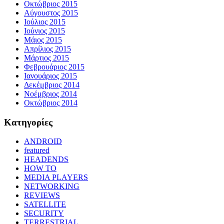
Οκτώβριος 2015
Αύγουστος 2015
Ιούλιος 2015
Ιούνιος 2015
Μάιος 2015
Απρίλιος 2015
Μάρτιος 2015
Φεβρουάριος 2015
Ιανουάριος 2015
Δεκέμβριος 2014
Νοέμβριος 2014
Οκτώβριος 2014
Kατηγορίες
ANDROID
featured
HEADENDS
HOW TO
MEDIA PLAYERS
NETWORKING
REVIEWS
SATELLITE
SECURITY
TERRESTRIAL