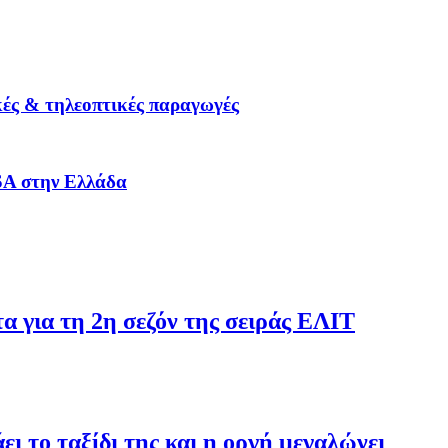
κές & τηλεοπτικές παραγωγές
SA στην Ελλάδα
τα για τη 2η σεζόν της σειράς ΕΛΙΤ
ι το ταξίδι της και η οργή μεγαλώνει