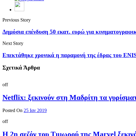
Previous Story
Δημόσια επένδυση 50 εκατ. ευρώ για κινηματογραφι
Next Story
Επεκτάθηκε χρονικά η παραμονή της έδρας του ENI
Σχετικά Άρθρα
off
Netflix: ξεκινούν στη Μαδρίτη τα γυρίσμα
Posted On
25 Ιαν 2019
off
Η 2η σεζόν του Τιμωρού της Marvel ξεκινάε