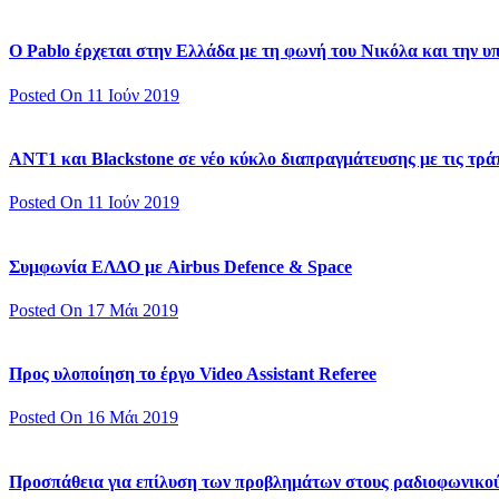
Ο Pablo έρχεται στην Ελλάδα με τη φωνή του Νικόλα και την 
Posted On 11 Ιούν 2019
ΑΝΤ1 και Blackstone σε νέο κύκλο διαπραγμάτευσης με τις τράπ
Posted On 11 Ιούν 2019
Συμφωνία ΕΛΔΟ με Airbus Defence & Space
Posted On 17 Μάι 2019
Προς υλοποίηση το έργο Video Assistant Referee
Posted On 16 Μάι 2019
Προσπάθεια για επίλυση των προβλημάτων στους ραδιοφωνικο