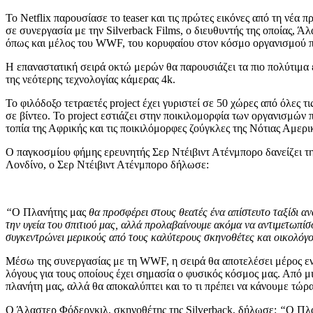
Το Netflix παρουσίασε το teaser και τις πρώτες εικόνες από τη νέα
σε συνεργασία με την Silverback Films, ο διευθυντής της οποίας,
όπως και μέλος του WWF, του κορυφαίου στον κόσμο οργανισμού 
Η επαναστατική σειρά οκτώ μερών θα παρουσιάζει τα πιο πολύτιμα 
της νεότερης τεχνολογίας κάμερας 4k.
Το φιλόδοξο τετραετές project έχει γυριστεί σε 50 χώρες από όλες
σε βίντεο. Το project εστιάζει στην ποικιλομορφία των οργανισμών
τοπία της Αφρικής και τις ποικιλόμορφες ζούγκλες της Νότιας Αμερι
Ο παγκοσμίου φήμης ερευνητής Σερ Ντέιβιντ Ατένμπορο δανείζει τ
Λονδίνο, ο Σερ Ντέιβιντ Ατένμπορο δήλωσε:
“
Ο Πλανήτης μας
θα προσφέρει στους θεατές ένα απίστευτο ταξίδι α
την υγεία του σπιτιού μας, αλλά προλαβαίνουμε ακόμα να αντιμετωπί
συγκεντρώνει μερικούς από τους καλύτερους σκηνοθέτες και οικολόγ
Μέσω της συνεργασίας με τη WWF, η σειρά θα αποτελέσει μέρος εν
λόγους για τους οποίους έχει σημασία ο φυσικός κόσμος μας. Από μ
πλανήτη μας, αλλά θα αποκαλύπτει και το τι πρέπει να κάνουμε τώ
Ο Άλαστερ Φόδεργκιλ, σκηνοθέτης της Silverback, δήλωσε:
“
Ο Πλα