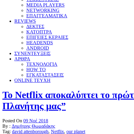
MEDIA PLAYERS
NETWORKING
ΕΠΑΓΓΕΛΜΑΤΙΚΑ
REVIEWS
ΔΕΚΤΕΣ
ΚΑΤΟΠΤΡΑ
ΕΠΙΓΕΙΕΣ ΚΕΡΑΙΕΣ
HEADENDS
ANDROID
ΣΥΝΕΝΤΕΥΞΕΙΣ
ΑΡΘΡΑ
ΤΕΧΝΟΛΟΓΙΑ
HOW TO
ΕΓΚΑΤΑΣΤΑΣΕΙΣ
ONLINE TEYXH
Το Netflix αποκαλύπτει το πρώ
Πλανήτης μας”
Posted On
09 Νοέ 2018
By :
Δημήτρης Θωμαδάκης
Tag:
david attenborough
,
Netflix
,
our planet