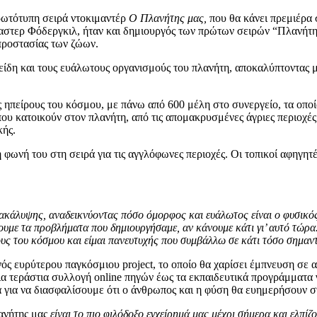
 πρωτότυπη σειρά ντοκιμαντέρ
Ο Πλανήτης μας,
που θα κάνει πρεμιέρα 
 Άλαστερ Φόδεργκιλ, ήταν και δημιουργός των πρώτων σειρών “Πλανήτ
προστασίας των ζώων.
είδη και τους ευάλωτους οργανισμούς του πλανήτη, αποκαλύπτοντας μ
 τις ηπείρους του κόσμου, με πάνω από 600 μέλη στο συνεργείο, τα ο
 που κατοικούν στον πλανήτη, από τις απομακρυσμένες άγριες περιοχ
κής.
η φωνή του στη σειρά για τις αγγλόφωνες περιοχές. Οι τοπικοί αφη
νακάλυψης, αναδεικνύοντας πόσο όμορφος και ευάλωτος είναι ο φυσικός 
σουμε τα προβλήματα που δημιουργήσαμε, αν κάνουμε κάτι γι’ αυτό τώ
ους του κόσμου και είμαι πανευτυχής που συμβάλλω σε κάτι τόσο σημα
ός ευρύτερου παγκόσμιου project, το οποίο θα χαρίσει έμπνευση σε 
ια τεράστια συλλογή online πηγών έως τα εκπαιδευτικά προγράμματα γ
ρα για να διασφαλίσουμε ότι ο άνθρωπος και η φύση θα ευημερήσουν σ
νήτης μας
είναι το πιο φιλόδοξο εγχείρημά μας μέχρι σήμερα και ελπί