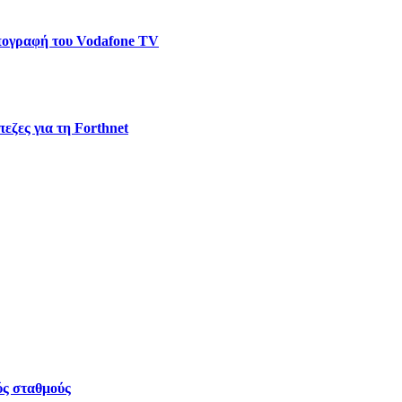
υπογραφή του Vodafone TV
εζες για τη Forthnet
ύς σταθμούς