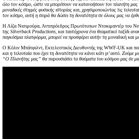
όλο τον κόσμο, ώστε να μπορέσουν να κατανοήσουν τον πλανήτη μας κα
μοναδικές στιγμές φυσικής ιστορίας και, χρησιμοποιώντας τις τελευτ
τον κόσμο, αυτή η σειρά θα δώσει τη δυνατότητα σε όλους μας να έρθ
Η Λίζα Νισιμούρα, Αντιπρόεδρος Πρωτότυπων Ντοκιμαντέρ του Net
της Silverback Productions, και ταυτόχρονα ένα θεαματικό ταξίδι ανα
παγκόσμια πλατφόρμα, μπορεί να προσφέρει αυτήν τη
μοναδική και μ
Ο Κόλιν Μπάτφιλντ, Εκτελεστικός Διευθυντής της WWF-UK και πα
και η τελευταία που έχει τη δυνατότητα να κάνει κάτι γι’ αυτό. Ζούμε
“Ο Πλανήτης μας” θα παρουσιάσει τα θαύματα του κόσμου μας σε μια 