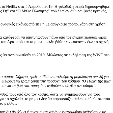
στο Netflix στις 5 Απριλίου 2019. Η φιλόδοξη σειρά δημιουργήθηκε
ης Γη” και “Ο Μπλε Πλανήτης” που έλαβαν διθυραμβικές κριτικές,
οναδικές εικόνες από τη Γη με ασύγκριτο τρόπο, χάρη στη χρήση
ποία κατάφεραν να αποτυπώσουν πάνω από τρεισήμισι χιλιάδες ώρες
ές του Αρκτικού και τα μυστηριώδη βάθη των ωκεανών έως τα αχανή
γητές θα ανακοινωθούν το 2019. Μιλώντας σε εκδήλωση της WWF στο
κόσμος. Σήμερα, εμείς οι ίδιοι αποτελούμε τη μεγαλύτερη απειλή για
ρα. Θέλουμε να τραβήξουμε την προσοχή του κόσμου. ‘Ο Πλανήτης μας’
ντικό για τη ζωή εκατομμυρίων ανθρώπων σε όλο τον κόσμο”.
ανθρώπους από όλο τον κόσμο, ώστε να ενημερωθούν για τους
ια τα σχολεία, το project δεν θα παρουσιάζει απλώς τα θαύματα του
το μέλλον.
ζουμε ότι θα δώσει έμπνευση και χαρά σε εκατομμύρια ανθρώπους σε