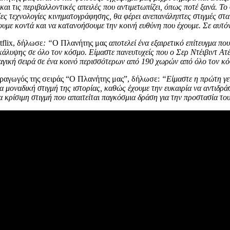
ι τις περιβαλλοντικές απειλές που αντιμετωπίζει, όπως ποτέ ξανά. Το σ
αίες τεχνολογίες κινηματογράφησης, θα φέρει ανεπανάληπτες στιγμές στα
ουμε κοντά και να κατανοήσουμε την κοινή ευθύνη που έχουμε. Σε αυτόν
flix, δήλωσε
: “
Ο Πλανήτης μας
αποτελεί ένα εξαιρετικό επίτευγμα π
κάλυψης σε όλο τον κόσμο. Είμαστε πανευτυχείς που ο Σερ Ντέιβιντ Ατέ
αγική σειρά σε ένα κοινό περισσότερων από 190 χωρών από όλο τον κό
ραγωγός της σειράς “Ο Πλανήτης μας”, δήλωσε:
“Είμαστε η πρώτη γεν
 μια μοναδική στιγμή της ιστορίας, καθώς έχουμε την ευκαιρία να αντιδ
κρίσιμη στιγμή που απαιτείται παγκόσμια δράση για την προστασία το