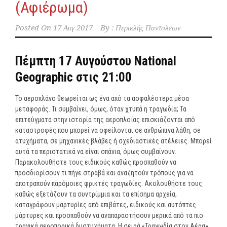
(Αφιέρωμα)
Posted On
17 Αυγ 2017
By :
Περικλής Παντολέων
Πέμπτη 17 Αυγούστου National
Geographic στις 21:00
Το αεροπλάνο θεωρείται ως ένα από τα ασφαλέστερα μέσα
μεταφοράς. Τι συμβαίνει, όμως, όταν χτυπά η τραγωδία; Τα
επιτεύγματα στην ιστορία της αεροπλοΐας επισκιάζονται από
καταστροφές που μπορεί να οφείλονται σε ανθρώπινα λάθη, σε
ατυχήματα, σε μηχανικές βλάβες ή σχεδιαστικές ατέλειες. Μπορεί
αυτά τα περιστατικά να είναι σπάνια, όμως συμβαίνουν.
Παρακολουθήστε τους ειδικούς καθώς προσπαθούν να
προσδιορίσουν τι πήγε στραβά και αναζητούν τρόπους για να
αποτραπούν παρόμοιες φρικτές τραγωδίες. Ακολουθήστε τους
καθώς εξετάζουν τα συντρίμμια και τα επίσημα αρχεία,
καταγράφουν μαρτυρίες από επιβάτες, ειδικούς και αυτόπτες
μάρτυρες και προσπαθούν να αναπαραστήσουν μερικά από τα πιο
τραγικά αεροπορικά δυστυχήματα. Η σειρά «Τραγωδία στον Αέρα»