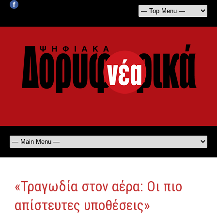
«Τραγωδία στον αέρα: Οι πιο
απίστευτες υποθέσεις»