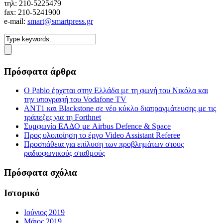
τηλ: 210-5225479
fax: 210-5241900
e-mail:
smart@smartpress.gr
Πρόσφατα άρθρα
Ο Pablo έρχεται στην Ελλάδα με τη φωνή του Νικόλα και
την υπογραφή του Vodafone TV
ΑΝΤ1 και Blackstone σε νέο κύκλο διαπραγμάτευσης με τις
τράπεζες για τη Forthnet
Συμφωνία ΕΛΔΟ με Airbus Defence & Space
Προς υλοποίηση το έργο Video Assistant Referee
Προσπάθεια για επίλυση των προβλημάτων στους
ραδιοφωνικούς σταθμούς
Πρόσφατα σχόλια
Ιστορικό
Ιούνιος 2019
Μάιος 2019