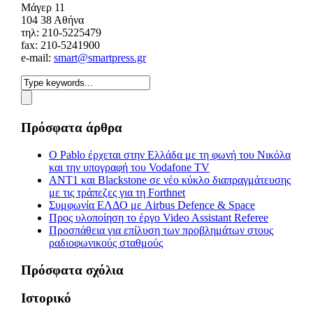
Mάγερ 11
104 38 Αθήνα
τηλ: 210-5225479
fax: 210-5241900
e-mail:
smart@smartpress.gr
Πρόσφατα άρθρα
Ο Pablo έρχεται στην Ελλάδα με τη φωνή του Νικόλα
και την υπογραφή του Vodafone TV
ΑΝΤ1 και Blackstone σε νέο κύκλο διαπραγμάτευσης
με τις τράπεζες για τη Forthnet
Συμφωνία ΕΛΔΟ με Airbus Defence & Space
Προς υλοποίηση το έργο Video Assistant Referee
Προσπάθεια για επίλυση των προβλημάτων στους
ραδιοφωνικούς σταθμούς
Πρόσφατα σχόλια
Ιστορικό