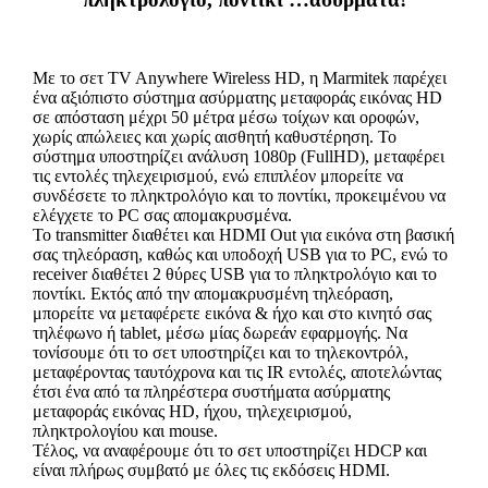
Με το σετ TV Anywhere Wireless HD, η Marmitek παρέχει
ένα αξιόπιστο σύστημα ασύρματης μεταφοράς εικόνας HD
σε απόσταση μέχρι 50 μέτρα μέσω τοίχων και οροφών,
χωρίς απώλειες και χωρίς αισθητή καθυστέρηση. Το
σύστημα υποστηρίζει ανάλυση 1080p (FullHD), μεταφέρει
τις εντολές τηλεχειρισμού, ενώ επιπλέον μπορείτε να
συνδέσετε το πληκτρολόγιο και το ποντίκι, προκειμένου να
ελέγχετε το PC σας απομακρυσμένα.
Το transmitter διαθέτει και HDMI Out για εικόνα στη βασική
σας τηλεόραση, καθώς και υποδοχή USB για το PC, ενώ το
receiver διαθέτει 2 θύρες USB για το πληκτρολόγιο και το
ποντίκι. Εκτός από την απομακρυσμένη τηλεόραση,
μπορείτε να μεταφέρετε εικόνα & ήχο και στο κινητό σας
τηλέφωνο ή tablet, μέσω μίας δωρεάν εφαρμογής. Να
τονίσουμε ότι το σετ υποστηρίζει και το τηλεκοντρόλ,
μεταφέροντας ταυτόχρονα και τις IR εντολές, αποτελώντας
έτσι ένα από τα πληρέστερα συστήματα ασύρματης
μεταφοράς εικόνας HD, ήχου, τηλεχειρισμού,
πληκτρολογίου και mouse.
Τέλος, να αναφέρουμε ότι το σετ υποστηρίζει HDCP και
είναι πλήρως συμβατό με όλες τις εκδόσεις HDMI.