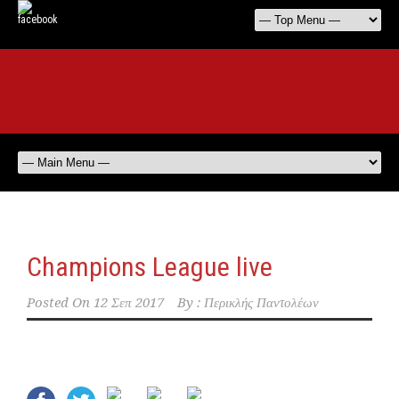
Champions League live
Posted On
12 Σεπ 2017
By :
Περικλής Παντολέων