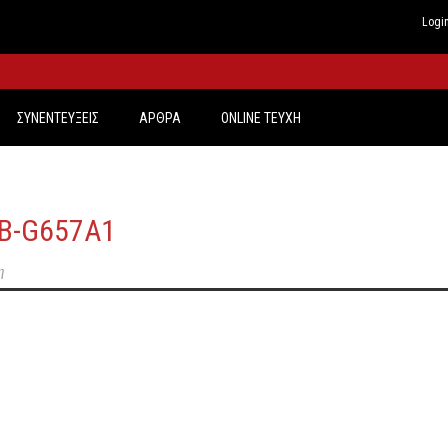
Logi
ΣΥΝΕΝΤΕΥΞΕΙΣ
ΑΡΘΡΑ
ONLINE TEYXH
NB-G657A1
η