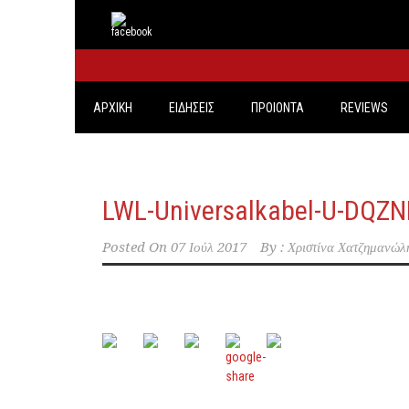
ΑΡΧΙΚΗ
ΕΙΔΗΣΕΙΣ
ΠΡΟΙΟΝΤΑ
REVIEWS
LWL-Universalkabel-U-DQZ
Posted On
07 Ιούλ 2017
By :
Χριστίνα Χατζημανώλ