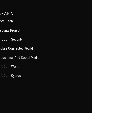
ΝΕΔΡΙΑ
otel Tech
ecurity Project
nfoCom Security
obile Connected World
-business And Social Media
nfoCom World
nfoCom Cyprus