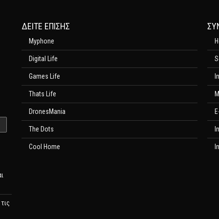
ΔΕΊΤΕ ΕΠΊΣΗΣ
ΣΥ
Myphone
H
Digital Life
S
Games Life
I
Thats Life
M
DronesMania
E
The Dots
I
Cool Home
I
αι
 τις