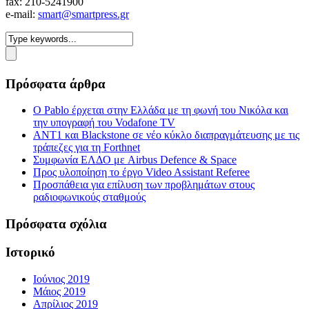
fax: 210-5241900
e-mail:
smart@smartpress.gr
Πρόσφατα άρθρα
Ο Pablo έρχεται στην Ελλάδα με τη φωνή του Νικόλα και
την υπογραφή του Vodafone TV
ΑΝΤ1 και Blackstone σε νέο κύκλο διαπραγμάτευσης με τις
τράπεζες για τη Forthnet
Συμφωνία ΕΛΔΟ με Airbus Defence & Space
Προς υλοποίηση το έργο Video Assistant Referee
Προσπάθεια για επίλυση των προβλημάτων στους
ραδιοφωνικούς σταθμούς
Πρόσφατα σχόλια
Ιστορικό
Ιούνιος 2019
Μάιος 2019
Απρίλιος 2019