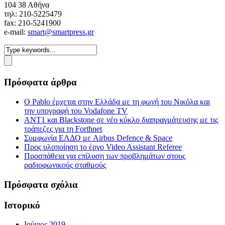
104 38 Αθήνα
τηλ: 210-5225479
fax: 210-5241900
e-mail:
smart@smartpress.gr
Πρόσφατα άρθρα
Ο Pablo έρχεται στην Ελλάδα με τη φωνή του Νικόλα και
την υπογραφή του Vodafone TV
ΑΝΤ1 και Blackstone σε νέο κύκλο διαπραγμάτευσης με τις
τράπεζες για τη Forthnet
Συμφωνία ΕΛΔΟ με Airbus Defence & Space
Προς υλοποίηση το έργο Video Assistant Referee
Προσπάθεια για επίλυση των προβλημάτων στους
ραδιοφωνικούς σταθμούς
Πρόσφατα σχόλια
Ιστορικό
Ιούνιος 2019