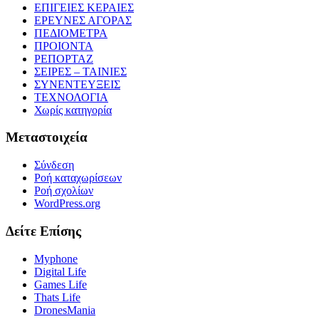
ΕΠΙΓΕΙΕΣ ΚΕΡΑΙΕΣ
ΕΡΕΥΝΕΣ ΑΓΟΡΑΣ
ΠΕΔΙΟΜΕΤΡΑ
ΠΡΟΙΟΝΤΑ
ΡΕΠΟΡΤΑΖ
ΣΕΙΡΕΣ – ΤΑΙΝΙΕΣ
ΣΥΝΕΝΤΕΥΞΕΙΣ
ΤΕΧΝΟΛΟΓΙΑ
Χωρίς κατηγορία
Μεταστοιχεία
Σύνδεση
Ροή καταχωρίσεων
Ροή σχολίων
WordPress.org
Δείτε Επίσης
Myphone
Digital Life
Games Life
Thats Life
DronesMania