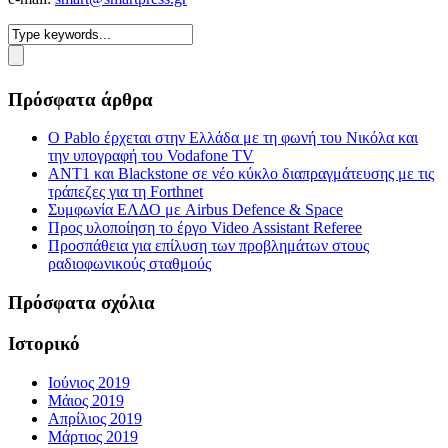
Πρόσφατα άρθρα
Ο Pablo έρχεται στην Ελλάδα με τη φωνή του Νικόλα και
την υπογραφή του Vodafone TV
ΑΝΤ1 και Blackstone σε νέο κύκλο διαπραγμάτευσης με τις
τράπεζες για τη Forthnet
Συμφωνία ΕΛΔΟ με Airbus Defence & Space
Προς υλοποίηση το έργο Video Assistant Referee
Προσπάθεια για επίλυση των προβλημάτων στους
ραδιοφωνικούς σταθμούς
Πρόσφατα σχόλια
Ιστορικό
Ιούνιος 2019
Μάιος 2019
Απρίλιος 2019
Μάρτιος 2019