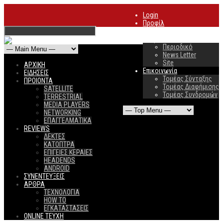
Login
Προφίλ
Συνδρομές
Διαφήμιση
Περιοδικό
News Letter
Site
ΑΡΧΙΚΗ
Επικοινωνία
ΕΙΔΗΣΕΙΣ
Τομέας Σύνταξης
ΠΡΟΙΟΝΤΑ
Τομέας Διαφήμισης
SATELLITE
Τομέας Συνδρομών
TERRESTRIAL
MEDIA PLAYERS
NETWORKING
ΕΠΑΓΓΕΛΜΑΤΙΚΑ
REVIEWS
ΔΕΚΤΕΣ
ΚΑΤΟΠΤΡΑ
ΕΠΙΓΕΙΕΣ ΚΕΡΑΙΕΣ
HEADENDS
ANDROID
ΣΥΝΕΝΤΕΥΞΕΙΣ
ΑΡΘΡΑ
ΤΕΧΝΟΛΟΓΙΑ
HOW TO
ΕΓΚΑΤΑΣΤΑΣΕΙΣ
ONLINE TEYXH