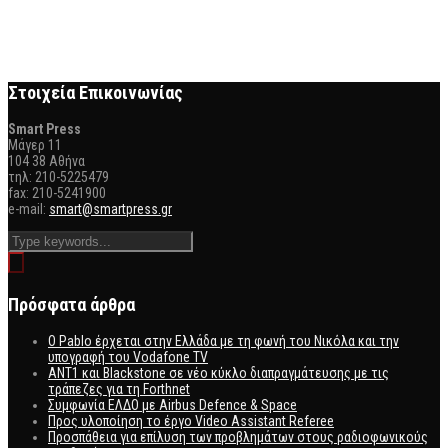
Στοιχεία Επικοινωνίας
Smart Press
Mάγερ 11
104 38 Αθήνα
τηλ: 210-5225479
fax: 210-5241900
e-mail:
smart@smartpress.gr
Πρόσφατα άρθρα
Ο Pablo έρχεται στην Ελλάδα με τη φωνή του Νικόλα και την
υπογραφή του Vodafone TV
ΑΝΤ1 και Blackstone σε νέο κύκλο διαπραγμάτευσης με τις
τράπεζες για τη Forthnet
Συμφωνία ΕΛΔΟ με Airbus Defence & Space
Προς υλοποίηση το έργο Video Assistant Referee
Προσπάθεια για επίλυση των προβλημάτων στους ραδιοφωνικούς