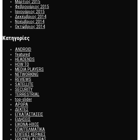
Μάρτιος 2015
Φεβρουάριος 2015
Ιανουάριος 2015
Δεκέμβριος 2014
Νοέμβριος 2014
Οκτώβριος 2014
Kατηγορίες
ANDROID
featured
HEADENDS
HOW TO
MEDIA PLAYERS
NETWORKING
REVIEWS
SATELLITE
SECURITY
TERRESTRIAL
top-slider
ΑΡΘΡΑ
ΔΕΚΤΕΣ
ΕΓΚΑΤΑΣΤΑΣΕΙΣ
ΕΙΔΗΣΕΙΣ
ΕΙΚΟΝΑ-ΗΧΟΣ
ΕΠΑΓΓΕΛΜΑΤΙΚΑ
ΕΠΙΓΕΙΕΣ ΚΕΡΑΙΕΣ
ΕΡΕΥΝΕΣ ΑΓΟΡΑΣ