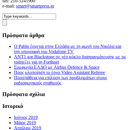
fax: 210-5241900
e-mail:
smart@smartpress.gr
Πρόσφατα άρθρα
Ο Pablo έρχεται στην Ελλάδα με τη φωνή του Νικόλα και
την υπογραφή του Vodafone TV
ΑΝΤ1 και Blackstone σε νέο κύκλο διαπραγμάτευσης με τις
τράπεζες για τη Forthnet
Συμφωνία ΕΛΔΟ με Airbus Defence & Space
Προς υλοποίηση το έργο Video Assistant Referee
Προσπάθεια για επίλυση των προβλημάτων στους
ραδιοφωνικούς σταθμούς
Πρόσφατα σχόλια
Ιστορικό
Ιούνιος 2019
Μάιος 2019
Απρίλιος 2019