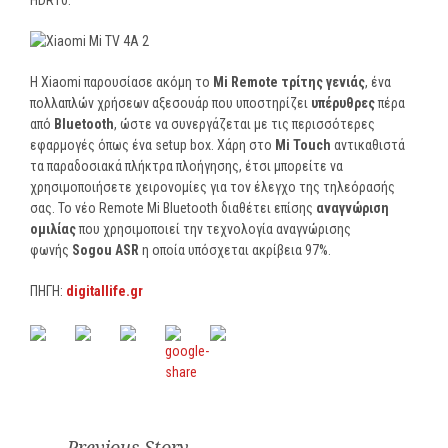
HDR10.
Η Xiaomi παρουσίασε ακόμη το
Mi Remote τρίτης γενιάς
, ένα
πολλαπλών χρήσεων αξεσουάρ που υποστηρίζει
υπέρυθρες
πέρα
από
Bluetooth
, ώστε να συνεργάζεται με τις περισσότερες
εφαρμογές όπως ένα setup box. Χάρη στο
Mi Touch
αντικαθιστά
τα παραδοσιακά πλήκτρα πλοήγησης, έτσι μπορείτε να
χρησιμοποιήσετε χειρονομίες για τον έλεγχο της τηλεόρασής
σας. Το νέο Remote Mi Bluetooth διαθέτει επίσης
αναγνώριση
ομιλίας
που χρησιμοποιεί την τεχνολογία αναγνώρισης
φωνής
Sogou ASR
η οποία υπόσχεται ακρίβεια 97%.
ΠΗΓΗ:
digitallife.gr
Previous Story