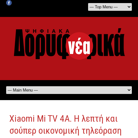
Xiaomi Mi TV 4A. Η λεπτή και
σούπερ οικονομική τηλεόραση