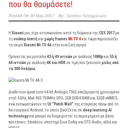
που θα θαυμάσετε!
Posted On
30 Μαρ 2017
By :
Χριστίνα Χατζημανώλη
H
Xiaomi
μας είχε εντυπωσιάσει κατά τη διάρκεια της
CES 2017
με
τη
σούπερ λεπτή
και
χωρίς frames
Mi TV 4
και τώρα παρουσιάζει
τη σειρά
Xiaomi Mi TV 4A
στην κινεζική αγορά.
Πρόκειται για μοντέλα
43 ή 49 ιντσών
με ανάλυση
1080p
και
55 ή
64 ιντσών
με ανάλυση
4K και HDR
σε τιμή που ξεκινούν
μόλις από
τα 300 δολάρια.
Διαθέτουν quad-core 64-bit Amlogic T962 επεξεργαστή χρονισμένο
στα1.5GHz, Mali 450 750MHz GPU, 2GB DDR4 RAM και 32GB eMMC5,
ενώ ενσωματώνουν το
UI “Patch Wall”
της εταιρείας πάνω από το
λειτουργικό Android, το οποίο βασίζεται σε
deep learning AI
technology
και μπορεί να διαχειριστεί το περιεχόμενο με βάση
προτάσεις. Επιπλέον, υποστηρίζουν Dolby και DTS Audio, αλλά και