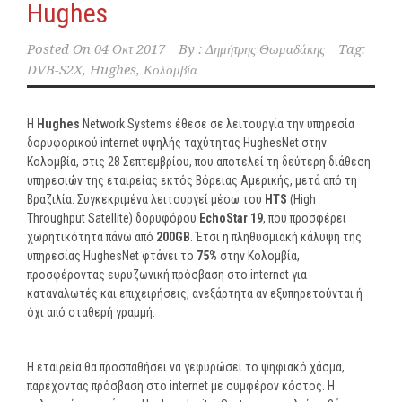
Hughes
Posted On
04 Οκτ 2017
By :
Δημήτρης Θωμαδάκης
Tag:
DVB-S2X
,
Hughes
,
Κολομβία
Η
Hughes
Network Systems έθεσε σε λειτουργία την υπηρεσία
δορυφορικού internet υψηλής ταχύτητας HughesNet στην
Κολομβία, στις 28 Σεπτεμβρίου, που αποτελεί τη δεύτερη διάθεση
υπηρεσιών της εταιρείας εκτός Βόρειας Αμερικής, μετά από τη
Βραζιλία. Συγκεκριμένα λειτουργεί μέσω του
HTS
(High
Throughput Satellite) δορυφόρου
EchoStar 19
, που προσφέρει
χωρητικότητα πάνω από
200GB
. Έτσι η πληθυσμιακή κάλυψη της
υπηρεσίας HughesNet φτάνει το
75%
στην Κολομβία,
προσφέροντας ευρυζωνική πρόσβαση στο internet για
καταναλωτές και επιχειρήσεις, ανεξάρτητα αν εξυπηρετούνται ή
όχι από σταθερή γραμμή.
Η εταιρεία θα προσπαθήσει να γεφυρώσει το ψηφιακό χάσμα,
παρέχοντας πρόσβαση στο internet με συμφέρον κόστος. Η