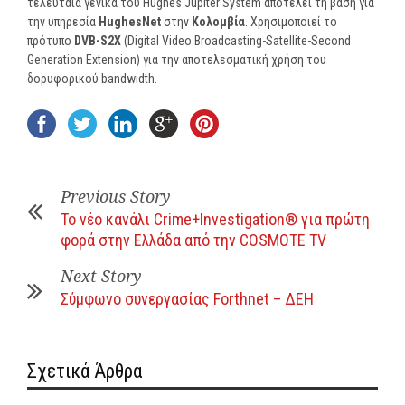
τελευταία γενικά του Hughes Jupiter System αποτελεί τη βάση για
την υπηρεσία
HughesNet
στην
Κολομβία
. Χρησιμοποιεί το
πρότυπο
DVB-S2X
(Digital Video Broadcasting-Satellite-Second
Generation Extension) για την αποτελεσματική χρήση του
δορυφορικού bandwidth.
Previous Story
Το νέο κανάλι Crime+Investigation® για πρώτη
φορά στην Ελλάδα από την COSMOTE TV
Next Story
Σύμφωνο συνεργασίας Forthnet – ΔΕΗ
Σχετικά Άρθρα