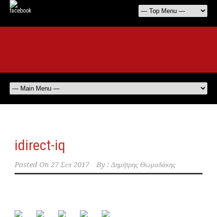
idirect-iq
Posted On
27 Σεπ 2017
By :
Δημήτρης Θωμαδάκης